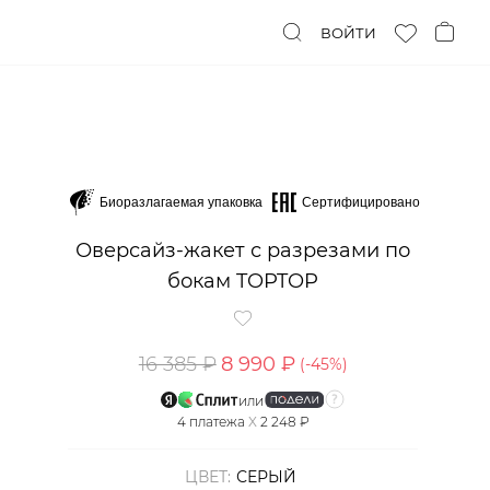
ВОЙТИ
Биоразлагаемая упаковка
Сертифицировано
Оверсайз-жакет с разрезами по
бокам TOPTOP
16 385 ₽
8 990 ₽
(-
45
%)
или
4
платежа
X
2 248 ₽
ЦВЕТ:
СЕРЫЙ