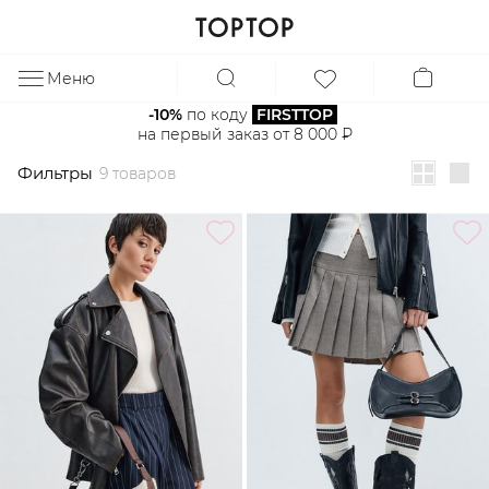
Фильтры
9 товаров
Меню
ЗА
-10%
 по коду 
FIRSTTOP
на первый заказ от 8 000 ₽
Фильтры
9 товаров