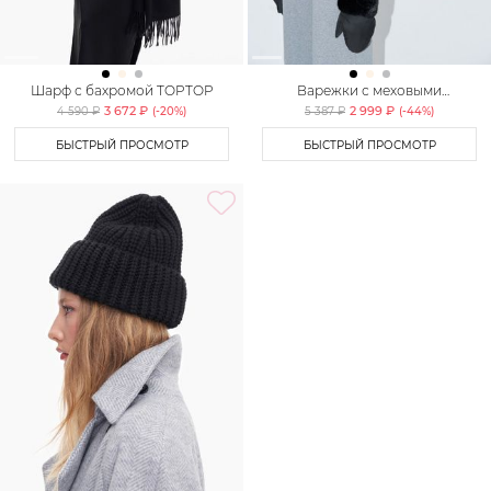
Шарф с бахромой TOPTOP
Варежки с меховыми
манжетами TOPTOP
3 672 ₽
2 999 ₽
4 590 ₽
(-
20
%)
5 387 ₽
(-
44
%)
БЫСТРЫЙ ПРОСМОТР
БЫСТРЫЙ ПРОСМОТР