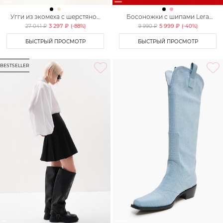
Угги из экомеха с шерстяной
Босоножки с шипами Lera
подкладкой Lera Nena
Nena Unreal
3 297 ₽
5 999 ₽
27 041 ₽
(-
88
%)
9 990 ₽
(-
40
%)
БЫСТРЫЙ ПРОСМОТР
БЫСТРЫЙ ПРОСМОТР
BESTSELLER