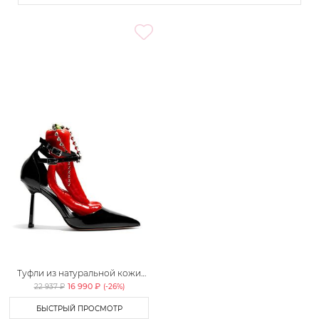
Туфли из натуральной кожи
Lera Nena
16 990 ₽
22 937 ₽
(-
26
%)
БЫСТРЫЙ ПРОСМОТР