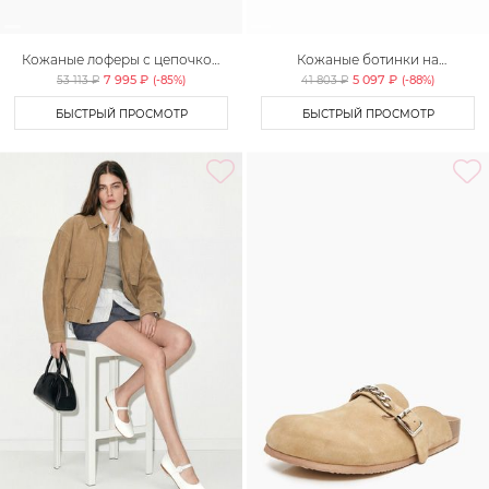
Кожаные лоферы с цепочкой
Кожаные ботинки на
Lera Nena
платформе Lera Nena
7 995 ₽
5 097 ₽
53 113 ₽
(-
85
%)
41 803 ₽
(-
88
%)
БЫСТРЫЙ ПРОСМОТР
БЫСТРЫЙ ПРОСМОТР