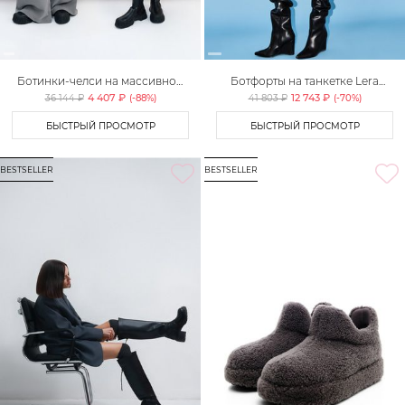
Ботинки-челси на массивной
Ботфорты на танкетке Lera
подошве Lera Nena Unreal
Nena Unreal
4 407 ₽
12 743 ₽
36 144 ₽
(-
88
%)
41 803 ₽
(-
70
%)
БЫСТРЫЙ ПРОСМОТР
БЫСТРЫЙ ПРОСМОТР
BESTSELLER
BESTSELLER