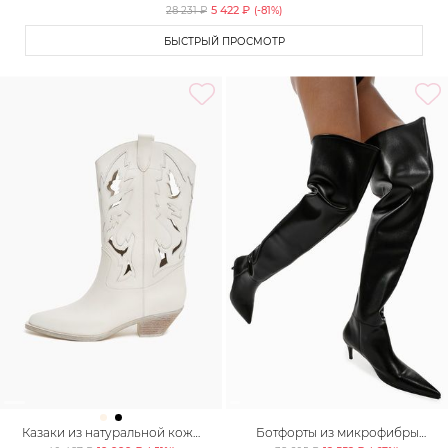
5 422 ₽
28 231 ₽
(-
81
%)
БЫСТРЫЙ ПРОСМОТР
Казаки из натуральной кожи
Ботфорты из микрофибры
Lera Nena
Lera Nena Unreal