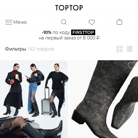
Фильтры
142 товаров
Меню
ЗА
-10%
 по коду 
FIRSTTOP
на первый заказ от 8 000 ₽
Фильтры
142 товаров