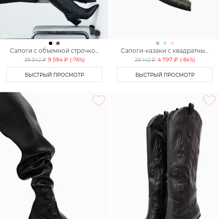
Сапоги с объемной строчкой
Сапоги-казаки с квадратным
Lera Nena Unreal
мысом Lera Nena Unreal
9 594 ₽
4 797 ₽
39 342 ₽
(-
76
%)
29 142 ₽
(-
84
%)
БЫСТРЫЙ ПРОСМОТР
БЫСТРЫЙ ПРОСМОТР