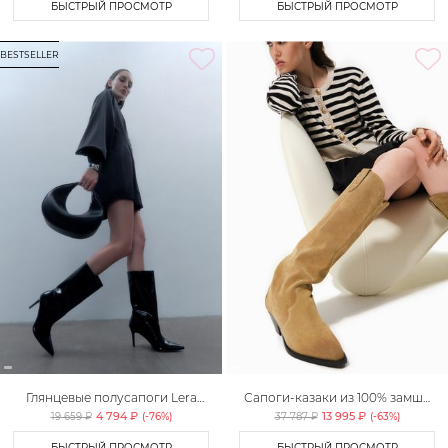
БЫСТРЫЙ ПРОСМОТР
БЫСТРЫЙ ПРОСМОТР
BESTSELLER
Глянцевые полусапоги Lera
Сапоги-казаки из 100% замши
Nena Unreal
Lera Nena
4 794 ₽
13 995 ₽
19 659 ₽
(-
76
%)
37 787 ₽
(-
63
%)
БЫСТРЫЙ ПРОСМОТР
БЫСТРЫЙ ПРОСМОТР