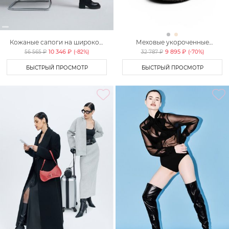
Кожаные сапоги на широком
Меховые укороченные
каблуке Lera Nena
ботинки Lera Nena
10 346 ₽
9 895 ₽
56 565 ₽
(-
82
%)
32 787 ₽
(-
70
%)
БЫСТРЫЙ ПРОСМОТР
БЫСТРЫЙ ПРОСМОТР