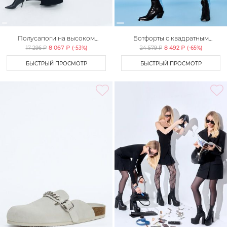
Полусапоги на высоком
Ботфорты с квадратным
каблуке Lera Nena Unreal
мысом Lera Nena Unreal
8 067 ₽
8 492 ₽
17 296 ₽
(-
53
%)
24 579 ₽
(-
65
%)
БЫСТРЫЙ ПРОСМОТР
БЫСТРЫЙ ПРОСМОТР