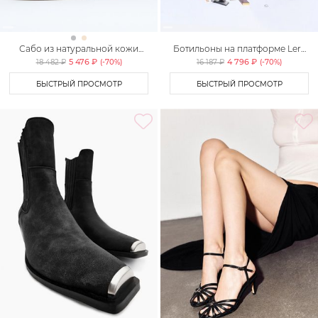
Сабо из натуральной кожи
Ботильоны на платформе Lera
Lera Nena
Nena Unreal
5 476 ₽
4 796 ₽
18 482 ₽
(-
70
%)
16 187 ₽
(-
70
%)
БЫСТРЫЙ ПРОСМОТР
БЫСТРЫЙ ПРОСМОТР