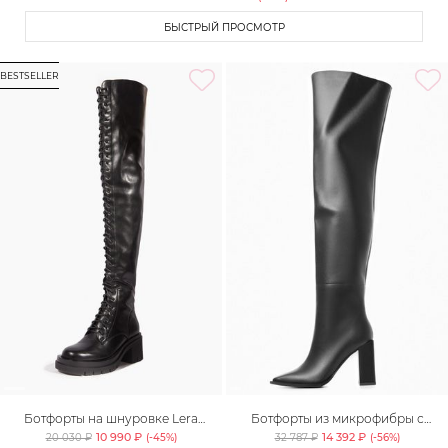
БЫСТРЫЙ ПРОСМОТР
BESTSELLER
Ботфорты на шнуровке Lera
Ботфорты из микрофибры с
Nena Unreal
квадратным мысом Lera Nena
10 990 ₽
14 392 ₽
20 030 ₽
(-
45
%)
32 787 ₽
(-
56
%)
Unreal