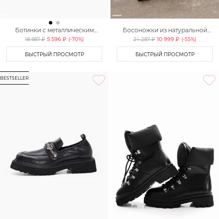
Ботинки с металлическим
Босоножки из натуральной
мысом Lera Nena Unreal
кожи Lera Nena
5 596 ₽
10 999 ₽
18 887 ₽
(-
70
%)
24 287 ₽
(-
55
%)
БЫСТРЫЙ ПРОСМОТР
БЫСТРЫЙ ПРОСМОТР
BESTSELLER