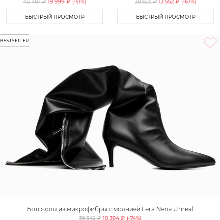
19 999 ₽
12 552 ₽
40 487 ₽
(-
51
%)
38 605 ₽
(-
67
%)
БЫСТРЫЙ ПРОСМОТР
БЫСТРЫЙ ПРОСМОТР
BESTSELLER
Ботфорты из микрофибры с молнией Lera Nena Unreal
10 394 ₽
39 342 ₽
(-
74
%)