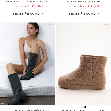
Балетки с острым мысом Lera
Кожаные сандалии на
Nena Unreal
платформе Lera Nena
3 845 ₽
6 396 ₽
12 740 ₽
(-
70
%)
39 342 ₽
(-
84
%)
БЫСТРЫЙ ПРОСМОТР
БЫСТРЫЙ ПРОСМОТР
Сапоги из микрофибры Lera
Угги из экомеха с шерстяной