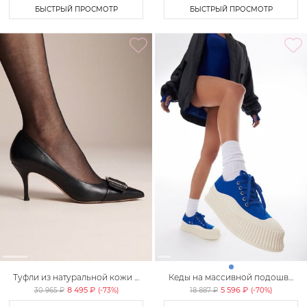
БЫСТРЫЙ ПРОСМОТР
БЫСТРЫЙ ПРОСМОТР
Туфли из натуральной кожи с
Кеды на массивной подошве
декоративным ремешком
Lera Nena
8 495 ₽
5 596 ₽
30 965 ₽
(-
73
%)
18 887 ₽
(-
70
%)
Lera Nena