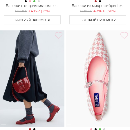
Балетки с острым мысом Lera
Балетки из микрофибры Lera
Nena Unreal
Nena Unreal
3 495 ₽
4 396 ₽
12 740 ₽
(-
73
%)
14 837 ₽
(-
70
%)
БЫСТРЫЙ ПРОСМОТР
БЫСТРЫЙ ПРОСМОТР