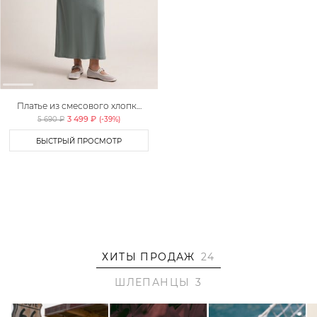
Платье из смесового хлопка
TOPTOP
3 499 ₽
5 690 ₽
(-
39
%)
БЫСТРЫЙ ПРОСМОТР
ХИТЫ ПРОДАЖ
24
ШЛЕПАНЦЫ
3