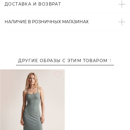
ДОСТАВКА И ВОЗВРАТ
– След подошвы из прочной резины;
– 100% текстиль;
– Произведено по индивидуальному заказу и под
НАЛИЧИЕ В
РОЗНИЧНЫХ
МАГАЗИНАХ
контролем бренда: КНР.
Образ
Образ дополнен
ПЛАТЬЕ ИЗ СМЕСОВОГО ХЛОПКА
TOPTOP
ДРУГИЕ ОБРАЗЫ С ЭТИМ ТОВАРОМ
1