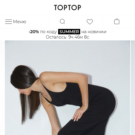
Меню
ЗА
-20%
 по коду 
SUMMER
 на новинки
Осталось: 
9ч 46м 7с