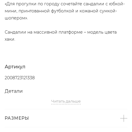
«Для прогулки по городу сочетайте сандалии с юбкой-
мини, принтованной футболкой и кожаной сумкой-
шопером».
Сандалии на массивной платформе – модель цвета
хаки.
Артикул
2008723121338
Детали
Читать дальше
– Дизайн: Санкт-Петербург, Россия;
– Обувь на платформе – тренд SS’24 по версии The
Symbol;
РАЗМЕРЫ
– Цвет хаки;
– Облегченная платформа;