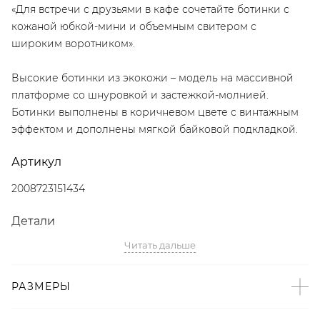
«Для встречи с друзьями в кафе сочетайте ботинки с
кожаной юбкой-мини и объемным свитером с
широким воротником».
Высокие ботинки из экокожи – модель на массивной
платформе со шнуровкой и застежкой-молнией.
Ботинки выполнены в коричневом цвете с винтажным
эффектом и дополнены мягкой байковой подкладкой.
Артикул
2008723151434
Детали
Читать дальше
– Дизайн: Санкт-Петербург, Россия;
– Темно-коричневый цвет с винтажным эффектом;
– Шнуровка;
РАЗМЕРЫ
– Боковая застежка-молния;
– Мягкая байковая подкладка;