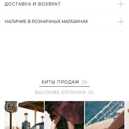
ДОСТАВКА И ВОЗВРАТ
– Температурный режим – до -10°;
– 100% vegan friendly износостойкая экокожа;
– Произведено по индивидуальному заказу и под
НАЛИЧИЕ В
РОЗНИЧНЫХ
МАГАЗИНАХ
контролем бренда: КНР.
ХИТЫ ПРОДАЖ
24
ВЫСОКИЕ БОТИНКИ
24