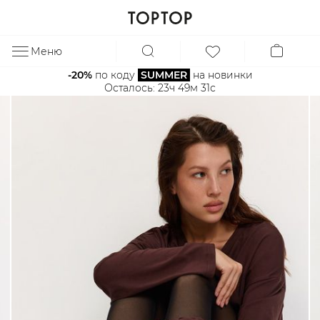
Меню
ЗА
-20%
 по коду 
SUMMER
 на новинки
Осталось: 
23ч 49м 31с