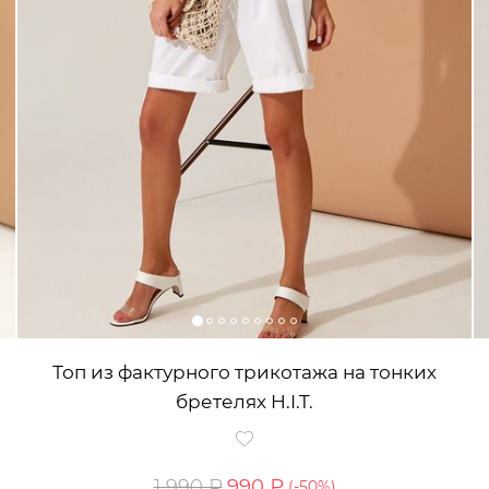
Топ из фактурного трикотажа на тонких
бретелях H.I.T.
1 990 ₽
990 ₽
(-
50
%)