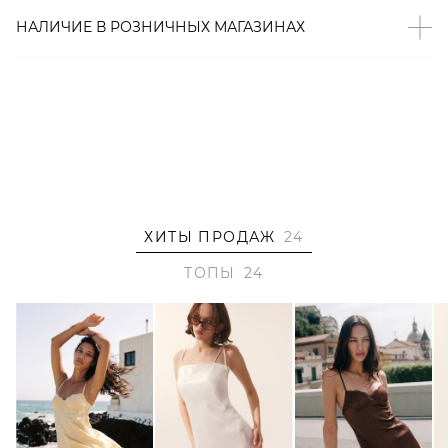
На Тане размер One size, параметры 84/63/89, рост 170
НАЛИЧИЕ В
РОЗНИЧНЫХ
МАГАЗИНАХ
см.
Артикул
2000001176894
ХИТЫ ПРОДАЖ
24
ТОПЫ
24