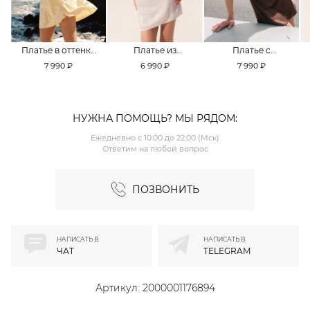
Платье в оттенке
Платье из
Платье с
Pale Banana
смесовой вискозы
кружевной
7 990 ₽
6 990 ₽
7 990 ₽
TOPTOP
TOPTOP
отделкой TOPTOP
НУЖНА ПОМОЩЬ? МЫ РЯДОМ:
Ежедневно с 10:00 до 22:00 (Мск)
Ответим на любой вопрос
ПОЗВОНИТЬ
НАПИСАТЬ В
НАПИСАТЬ В
ЧАТ
TELEGRAM
Артикул:
2000001176894