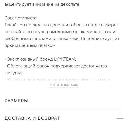
акцентирует внимание на декольте.
Совет стилиста:
Такой топ прекрасно дополнит образ в стиле сафари:
сочетайте его с ультрамодными брюками-карго или
свободными шортами оттенка хаки. Дополните аутфит
ярким шейным платком.
- Эксклюзивный бренд LYYKTEAM;
- Облегающий фасон подчеркивает достоинства
фигуры;
- Квадратное декольте акцентирует область груди;
Читать дальше
- Фактура в рубчик формирует вертикальные линии,
которые визуально вытягивают силуэт;
- В составе: 70% вискоза, 30% нейлон – приятный к телу,
РАЗМЕРЫ
эластичный материал.
ДОСТАВКА И ВОЗВРАТ
Образ