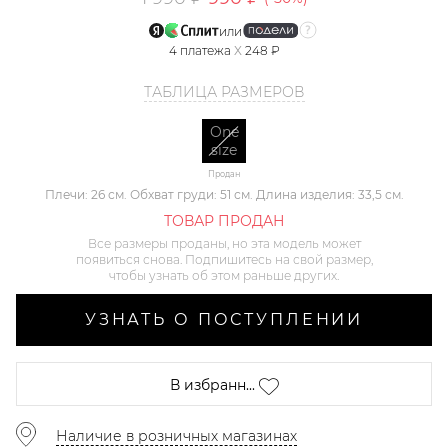
или
4
платежа
X
248 ₽
ТАБЛИЦА РАЗМЕРОВ
One
size
Продан
Плечи: 26 см. Обхват груди: 51 см. Длина изделия: 33,5 см.
ТОВАР ПРОДАН
Все размеры проданы, но эта модель может
появиться снова. Подпишитесь на свой размер,
чтобы узнать об этом раньше других.
УЗНАТЬ О ПОСТУПЛЕНИИ
В избранн...
Наличие в розничных магазинах