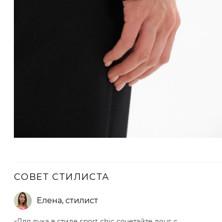
СОВЕТ СТИЛИСТА
Елена
,
стилист
«Для лука в стиле sport chic сочетайте лонг с