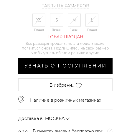
ТАБЛИЦА РАЗМЕРОВ
XS
S
M
L
Продан
Продан
Продан
Продан
ТОВАР ПРОДАН
Все размеры проданы, но эта модель может
появиться снова. Подпишитесь на свой размер,
чтобы узнать об этом раньше других.
УЗНАТЬ О ПОСТУПЛЕНИИ
В избранн...
Наличие в розничных магазинах
Доставка в
МОСКВА
В пунктах выдачи бесплатно при