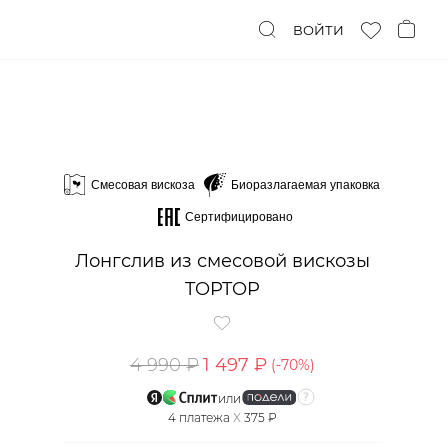
ВОЙТИ
Смесовая вискоза
Биоразлагаемая упаковка
Сертифицировано
Лонгслив из смесовой вискозы
TOPTOP
4 990 ₽
1 497 ₽
(-
70
%)
или
4
платежа
X
375 ₽