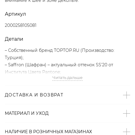
внимание к шее и зоне декольте.
Артикул
2000258105081
Детали
– Собственный бренд TOPTOP.RU (Производство:
Турция);
– Saffron (Шафран) – актуальный оттенок SS’20 от
Института Цвета Pantone;
Читать дальше
– Глубокий V-образный вырез визуально выделяет зону
декольте;
– Тонкие регулируемые бретели;
ДОСТАВКА И ВОЗВРАТ
– В составе: 80% полиамид, 20% эластан –
износостойкий, быстросохнущий материал.
МАТЕРИАЛ И УХОД
Образ
НАЛИЧИЕ В
РОЗНИЧНЫХ
МАГАЗИНАХ
На Оле размер XS, параметры 83-57-87, рост 167 см.