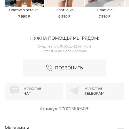
Платье в оттенке
Платье из
Платье с
Pale Banana
смесовой вискозы
кружевной
7 990 ₽
6 990 ₽
7 990 ₽
TOPTOP
TOPTOP
отделкой TOPTOP
НУЖНА ПОМОЩЬ? МЫ РЯДОМ:
Ежедневно с 10:00 до 22:00 (Мск)
Ответим на любой вопрос
ПОЗВОНИТЬ
НАПИСАТЬ В
НАПИСАТЬ В
ЧАТ
TELEGRAM
Артикул:
2000258105081
Магазины