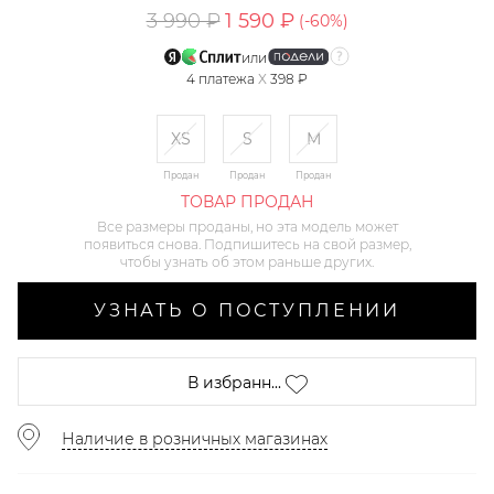
3 990 ₽
1 590 ₽
(-
60
%)
или
4
платежа
X
398 ₽
XS
S
M
Продан
Продан
Продан
ТОВАР ПРОДАН
Все размеры проданы, но эта модель может
появиться снова. Подпишитесь на свой размер,
чтобы узнать об этом раньше других.
УЗНАТЬ О ПОСТУПЛЕНИИ
В избранн...
Наличие в розничных магазинах