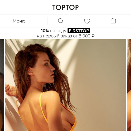
Меню
ЗА
-10%
 по коду 
FIRSTTOP
на первый заказ от 8 000 ₽