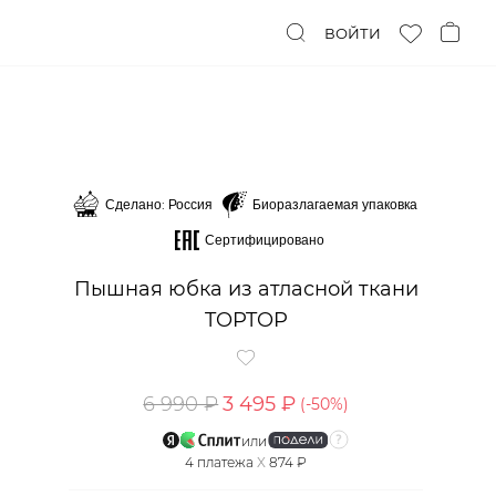
ВОЙТИ
Сделано: Россия
Биоразлагаемая упаковка
Сертифицировано
Пышная юбка из атласной ткани
TOPTOP
6 990 ₽
3 495 ₽
(-
50
%)
или
4
платежа
X
874 ₽