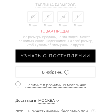
ТАБЛИЦА РАЗМЕРОВ
XS
S
M
L
Продан
Продан
Продан
Продан
ТОВАР ПРОДАН
Все размеры проданы, но эта модель может
появиться снова. Подпишитесь на свой размер,
чтобы узнать об этом раньше других.
УЗНАТЬ О ПОСТУПЛЕНИИ
В избранн...
Наличие в розничных магазинах
Доставка в
МОСКВА
В пунктах выдачи бесплатно при