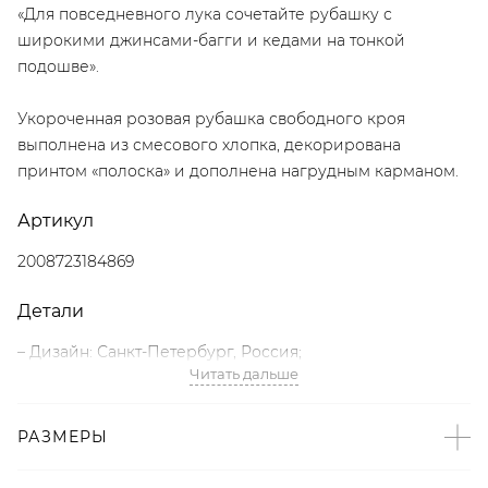
«Для повседневного лука сочетайте рубашку с
широкими джинсами-багги и кедами на тонкой
подошве».
Укороченная розовая рубашка свободного кроя
выполнена из смесового хлопка, декорирована
принтом «полоска» и дополнена нагрудным карманом.
Артикул
2008723184869
Детали
– Дизайн: Санкт-Петербург, Россия;
Читать дальше
– Принт «полоска» – тренд SS’26 по версии Buro 24/7;
– Розовый цвет;
– Свободный укороченный крой;
РАЗМЕРЫ
– Застежка на пуговицы;
– Нагрудный карман;