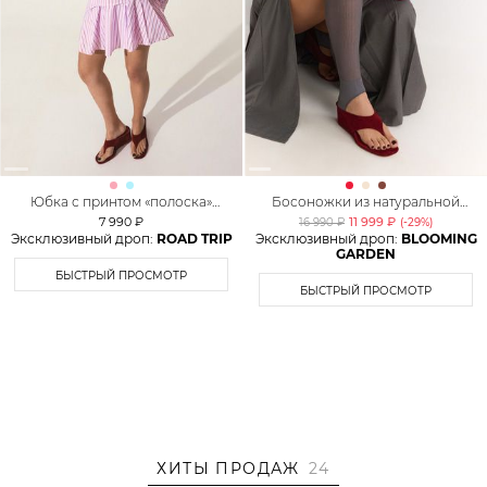
Юбка с принтом «полоска»
Босоножки из натуральной
TOPTOP
замши Lera Nena
7 990 ₽
11 999 ₽
16 990 ₽
(-
29
%)
Эксклюзивный дроп:
ROAD TRIP
Эксклюзивный дроп:
BLOOMING
GARDEN
БЫСТРЫЙ ПРОСМОТР
БЫСТРЫЙ ПРОСМОТР
ХИТЫ ПРОДАЖ
24