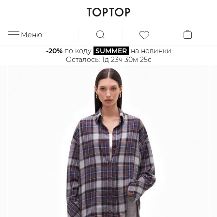
Меню
ЗА
-20%
 по коду 
SUMMER
 на новинки
Осталось: 
1д 23ч 30м 24с