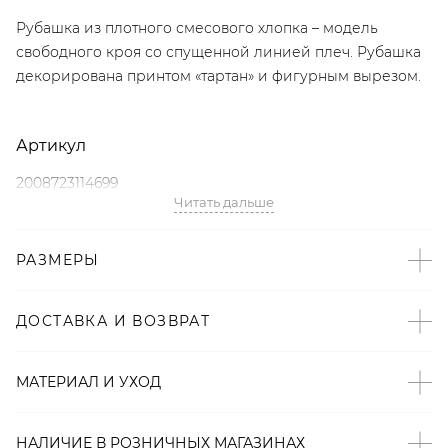
Рубашка из плотного смесового хлопка – модель
свободного кроя со спущенной линией плеч. Рубашка
декорирована принтом «тартан» и фигурным вырезом.
Артикул
2008723114699
Читать дальше
Детали
РАЗМЕРЫ
– Произведено по индивидуальному заказу и под
контролем бренда: Киргизия;
– Дизайн: Санкт-Петербург, Россия;
ДОСТАВКА И ВОЗВРАТ
– Принт «тартан» – тренд FW’23/24 по версии Vogue;
– Свободный крой со спущенной линией плеч;
МАТЕРИАЛ И УХОД
– Фигурный вырез;
– В составе: 50% хлопок, 50% терилен – мягкий,
прочный, износостойкий материал, который хорошо
НАЛИЧИЕ В
РОЗНИЧНЫХ
МАГАЗИНАХ