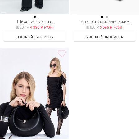
Широкие брюки с
Ботинки с металлическим
декоративным карманом
мысом Lera Nena Unreal
4 995 ₽
5 596 ₽
18 207 ₽
(-
73
%)
18 887 ₽
(-
70
%)
TOPTOP STUDIO
БЫСТРЫЙ ПРОСМОТР
БЫСТРЫЙ ПРОСМОТР