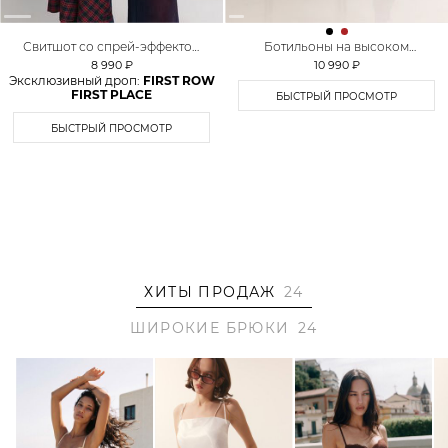
Свитшот со спрей-эффектом
Ботильоны на высоком
TOPTOP
каблуке Lera Nena Unreal
8 990 ₽
10 990 ₽
Эксклюзивный дроп:
FIRST ROW
FIRST PLACE
БЫСТРЫЙ ПРОСМОТР
БЫСТРЫЙ ПРОСМОТР
ХИТЫ ПРОДАЖ
24
ШИРОКИЕ БРЮКИ
24