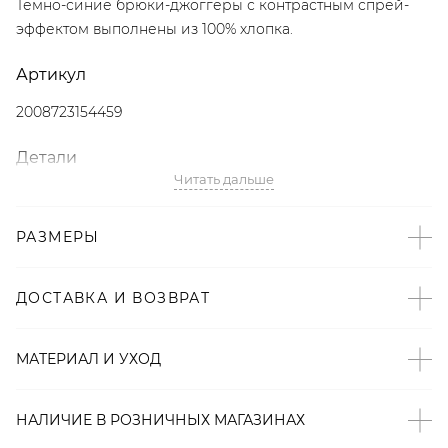
Темно-синие брюки-джоггеры с контрастным спрей-
эффектом выполнены из 100% хлопка.
Артикул
2008723154459
Детали
Читать дальше
– Дизайн: Санкт-Петербург, Россия;
– В составе: 100% хлопок – натуральный,
РАЗМЕРЫ
гипоаллергенный материал, который хорошо «дышит»;
– Свободный крой;
– Темно-синий цвет;
ДОСТАВКА И ВОЗВРАТ
– Контрастный спрей-эффект;
– Резинка на поясе;
МАТЕРИАЛ И УХОД
– Произведено по индивидуальному заказу и под
контролем бренда: КНР.
НАЛИЧИЕ В
РОЗНИЧНЫХ
МАГАЗИНАХ
Образ