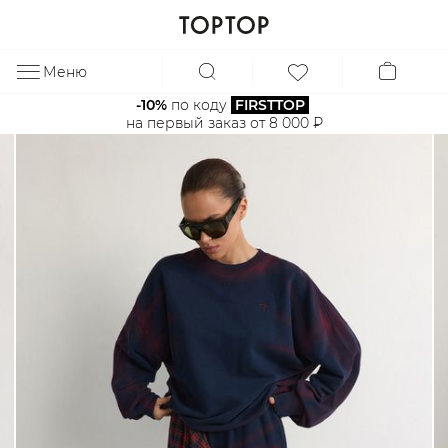
Меню
ЗА
-10%
 по коду 
FIRSTTOP
на первый заказ от 8 000 ₽