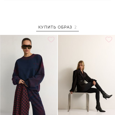
На Кате размер XS/S, параметры 80/60/88, рост 172 см.
Образ дополнен
СВИТШОТ СО СПРЕЙ-ЭФФЕКТОМ
TOPTOP
,
БОТИЛЬОНЫ НА ВЫСОКОМ КАБЛУКЕ LERA
NENA UNREAL
КУПИТЬ ОБРАЗ
2