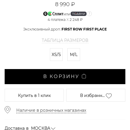
8 990 ₽
или
4
платежа
X
2 248 ₽
Эксклюзивный дроп:
FIRST ROW FIRST PLACE
ТАБЛИЦА РАЗМЕРОВ
XS/S
M/L
В КОРЗИНУ
Купить
в 1 клик
В избранн...
Наличие в розничных магазинах
Доставка в
МОСКВА