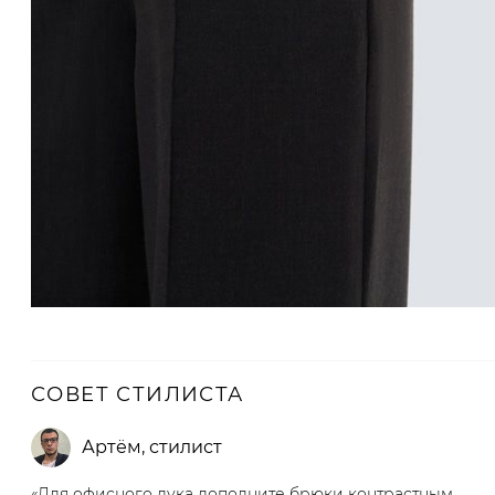
СОВЕТ СТИЛИСТА
Артём
,
стилист
«Для офисного лука дополните брюки контрастным