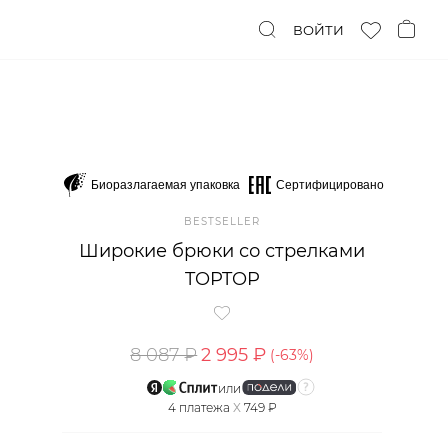
ВОЙТИ
Биоразлагаемая упаковка
Сертифицировано
BESTSELLER
Широкие брюки со стрелками
TOPTOP
8 087 ₽
2 995 ₽
(-
63
%)
или
4
платежа
X
749 ₽