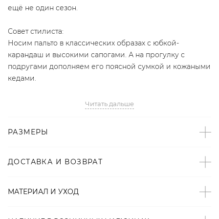
ещё не один сезон.
Совет стилиста:
Носим пальто в классических образах с юбкой-
карандаш и высокими сапогами. А на прогулку с
подругами дополняем его поясной сумкой и кожаными
кедами.
- Эксклюзивный бренд LYYKTEAM;
Читать дальше
- Классический прямой фасон;
- Модель с подкладом;
РАЗМЕРЫ
- Шалевый воротник;
- В комплекте тканевый пояс;
- Врезные карманы по бокам;
ДОСТАВКА И ВОЗВРАТ
- В составе 100% полиэстер — быстросохнущий и
износостойкий материал.
МАТЕРИАЛ И УХОД
Образ