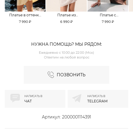
Платье в оттенке
Платье из
Платье с
Pale Banana
смесовой вискозы
кружевной
7 990 ₽
6 990 ₽
7 990 ₽
TOPTOP
TOPTOP
отделкой TOPTOP
НУЖНА ПОМОЩЬ? МЫ РЯДОМ:
Ежедневно с 10:00 до 22:00 (Мск)
Ответим на любой вопрос
ПОЗВОНИТЬ
НАПИСАТЬ В
НАПИСАТЬ В
ЧАТ
TELEGRAM
Артикул:
2000001114391