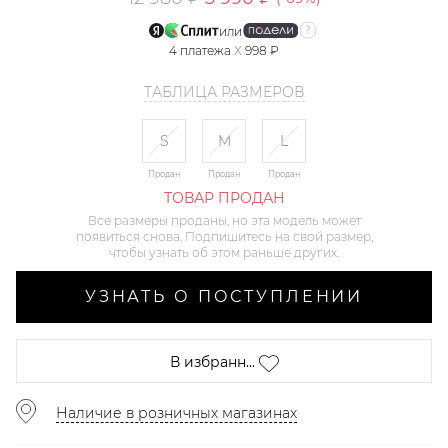
или
4
платежа
X
998 ₽
ТАБЛИЦА РАЗМЕРОВ
S
M
L
Продан
Продан
Продан
ТОВАР ПРОДАН
Все размеры проданы, но эта модель может
появиться снова. Подпишитесь на свой размер,
чтобы узнать об этом раньше других.
УЗНАТЬ О ПОСТУПЛЕНИИ
В избранн...
Наличие в розничных магазинах