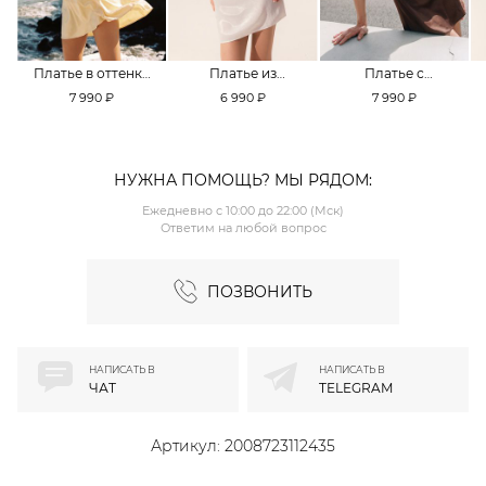
Платье в оттенке
Платье из
Платье с
Pale Banana
смесовой вискозы
кружевной
7 990 ₽
6 990 ₽
7 990 ₽
TOPTOP
TOPTOP
отделкой TOPTOP
НУЖНА ПОМОЩЬ? МЫ РЯДОМ:
Ежедневно с 10:00 до 22:00 (Мск)
Ответим на любой вопрос
ПОЗВОНИТЬ
НАПИСАТЬ В
НАПИСАТЬ В
ЧАТ
TELEGRAM
Артикул:
2008723112435