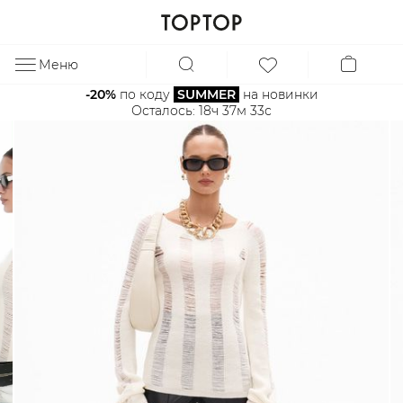
Меню
ЗА
-20%
 по коду 
SUMMER
 на новинки
Осталось: 
18ч 37м 33с