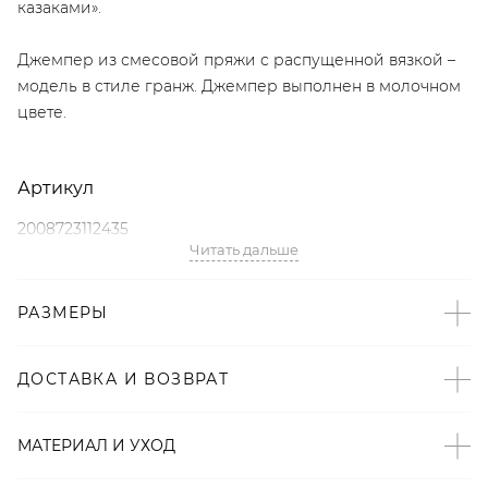
казаками».
Джемпер из смесовой пряжи с распущенной вязкой –
модель в стиле гранж. Джемпер выполнен в молочном
цвете.
Артикул
2008723112435
Читать дальше
Детали
РАЗМЕРЫ
– Дизайн: Санкт-Петербург, Россия;
– Гранж – тренд SS’23 по версии Vogue;
– Молочный цвет;
ДОСТАВКА И ВОЗВРАТ
– Распущенная вязка;
– В составе: 65% акрил, 35% нейлон – мягкий, прочный,
МАТЕРИАЛ И УХОД
износостойкий материал;
– Произведено по индивидуальному заказу и под