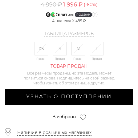
4 990 ₽
1 996 ₽
(-
60
%)
или
4
платежа
X
499 ₽
ТАБЛИЦА РАЗМЕРОВ
XS
S
M
L
Продан
Продан
Продан
Продан
ТОВАР ПРОДАН
Все размеры проданы, но эта модель может
появиться снова. Подпишитесь на свой размер,
чтобы узнать об этом раньше других.
УЗНАТЬ О ПОСТУПЛЕНИИ
В избранн...
Наличие в розничных магазинах