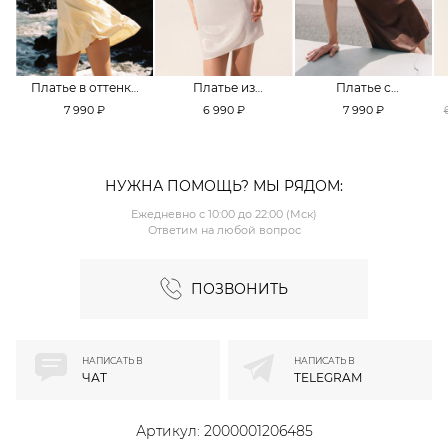
Платье в оттенке
Платье из
Платье с
Pale Banana
смесовой вискозы
кружевной
7 990 ₽
6 990 ₽
7 990 ₽
TOPTOP
TOPTOP
отделкой TOPTOP
НУЖНА ПОМОЩЬ? МЫ РЯДОМ:
Ежедневно с 10:00 до 22:00 (Мск)
Ответим на любой вопрос
ПОЗВОНИТЬ
НАПИСАТЬ В
НАПИСАТЬ В
ЧАТ
TELEGRAM
Артикул:
2000001206485