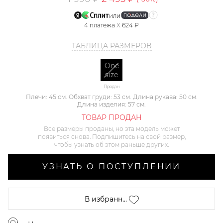
или
4
платежа
X
624 ₽
ТАБЛИЦА РАЗМЕРОВ
One
size
Продан
Плечи: 45 см. Обхват груди: 53 см. Длина рукава: 50 см.
Длина изделия: 57 см.
ТОВАР ПРОДАН
Все размеры проданы, но эта модель может
появиться снова. Подпишитесь на свой размер,
чтобы узнать об этом раньше других.
УЗНАТЬ О ПОСТУПЛЕНИИ
В избранн...