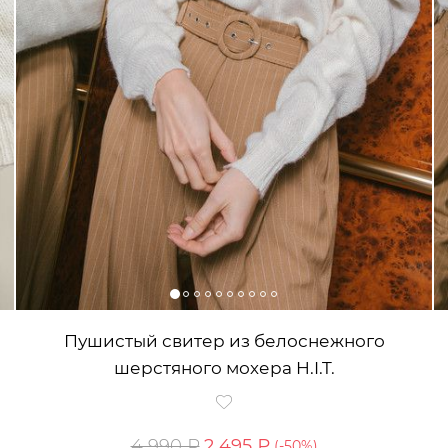
Пушистый свитер из белоснежного
шерстяного мохера H.I.T.
4 990 ₽
2 495 ₽
(-
50
%)