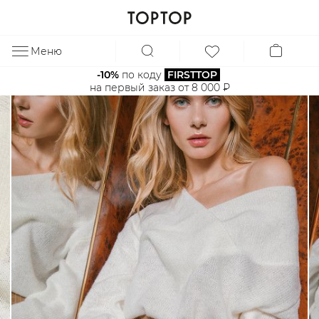
Меню
ЗА
-10%
 по коду 
FIRSTTOP
на первый заказ от 8 000 ₽