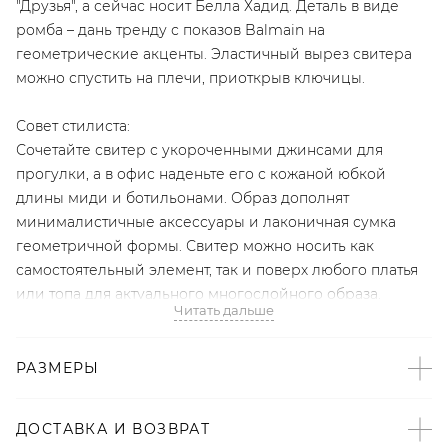
"Друзья", а сейчас носит Белла Хадид. Деталь в виде
ромба – дань тренду с показов Balmain на
геометрические акценты. Эластичный вырез свитера
можно спустить на плечи, приоткрыв ключицы.
Совет стилиста:
Сочетайте свитер с укороченными джинсами для
прогулки, а в офис наденьте его с кожаной юбкой
длины миди и ботильонами. Образ дополнят
минималистичные аксессуары и лаконичная сумка
геометричной формы. Свитер можно носить как
самостоятельный элемент, так и поверх любого платья
или топа для актуального многослойного образа.
Читать дальше
- Собственный бренд TOPTOP.RU;
- Белый свитер — подиумный тренд с показов SS'20
РАЗМЕРЫ
Valentino и Gucci;
- Свободный фасон подходит для любой фигуры;
ДОСТАВКА И ВОЗВРАТ
- Несколько вариантов носки: помимо классического