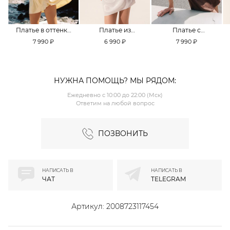
Платье в оттенке
Платье из
Платье с
Pale Banana
смесовой вискозы
кружевной
7 990 ₽
6 990 ₽
7 990 ₽
TOPTOP
TOPTOP
отделкой TOPTOP
НУЖНА ПОМОЩЬ? МЫ РЯДОМ:
Ежедневно с 10:00 до 22:00 (Мск)
Ответим на любой вопрос
ПОЗВОНИТЬ
НАПИСАТЬ В
НАПИСАТЬ В
ЧАТ
TELEGRAM
Артикул:
2008723117454