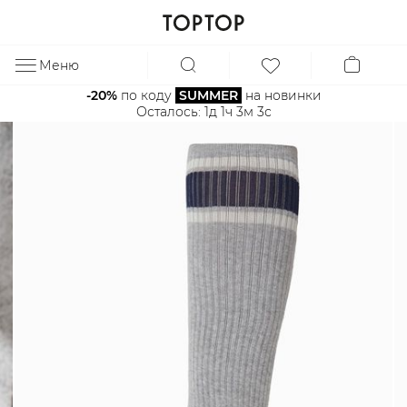
Меню
ЗА
-20%
 по коду 
SUMMER
 на новинки
Осталось: 
1д 1ч 3м 3с