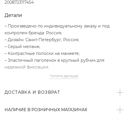
2008723117454
Детали
– Произведено по индивидуальному заказу и под
контролем бренда: Россия;
– Дизайн: Санкт-Петербург, Россия;
– Серый меланж;
– Контрастные полоски на манжете;
– Эластичный паголенок в крупный рубчик для
надежной фиксации;
– Логотип бренда на верхней части стопы;
Читать дальше
– В составе: 90% хлопок, 7% полиамид, 3% эластан –
мягкий, прочный, износостойкий материал, который
ДОСТАВКА И ВОЗВРАТ
хорошо «дышит».
Образ
НАЛИЧИЕ В
РОЗНИЧНЫХ
МАГАЗИНАХ
Образ дополнен
БОТИНКИ ИЗ МИКРОФИБРЫ LERA
NENA UNREAL