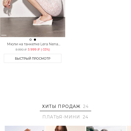
Мюли на танкетке Lera Nena
Unreal
5 999 ₽
8 990 ₽
(-
33
%)
БЫСТРЫЙ ПРОСМОТР
ХИТЫ ПРОДАЖ
24
ПЛАТЬЯ-МИНИ
24