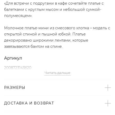
«Для встречи с подругами в кафе сочетайте платье с
балетками с круглым мысом и небольшой сумкой-
полумесяцем».
Молочное платье-мини из смесового хлопка – модель с
открытой спиной и пышной юбкой. Платье
декорировано широкими лентами, которые
завязываются бантом на спине.
Артикул
2008723143620
Читать дальше
Детали
РАЗМЕРЫ
– Произведено по индивидуальному заказу и под
контролем бренда: Киргизия;
– Дизайн: Санкт-Петербург, Россия;
ДОСТАВКА И ВОЗВРАТ
– Молочный цвет;
– Приталенный крой;