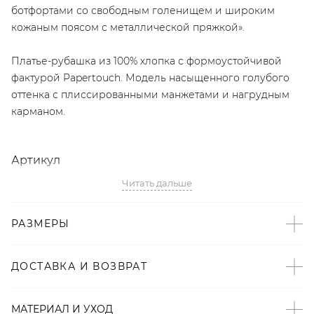
ботфортами со свободным голенищем и широким
кожаным поясом с металлической пряжкой».
Платье-рубашка из 100% хлопка с формоустойчивой
фактурой Papertouch. Модель насыщенного голубого
оттенка с плиссированными манжетами и нагрудным
карманом.
Артикул
Читать дальше
2008722980776
Детали
РАЗМЕРЫ
– Произведено по индивидуальному заказу и под
контролем бренда: Киргизия;
ДОСТАВКА И ВОЗВРАТ
– Дизайн: Санкт-Петербург, Россия;
– Свободный крой подходит для любой фигуры;
МАТЕРИАЛ И УХОД
– Акцентные манжеты с плиссировкой;