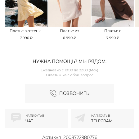
Платье в оттенке
Платье из
Платье с
Pale Banana
смесовой вискозы
кружевной
7 990 ₽
6 990 ₽
7 990 ₽
TOPTOP
TOPTOP
отделкой TOPTOP
НУЖНА ПОМОЩЬ? МЫ РЯДОМ:
Ежедневно с 10:00 до 22:00 (Мск)
Ответим на любой вопрос
ПОЗВОНИТЬ
НАПИСАТЬ В
НАПИСАТЬ В
ЧАТ
TELEGRAM
Артикул:
2008722980776