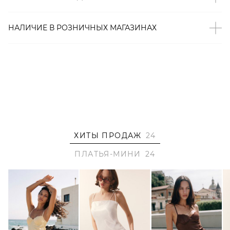
– Нагрудный карман;
– Формоустойчивая фактура Papertouch;
НАЛИЧИЕ В
РОЗНИЧНЫХ
МАГАЗИНАХ
– В составе: 100% хлопок – натуральный,
гипоаллергенный материал, который хорошо «дышит».
Образ
На Джулие размер XS/S, параметры 80/58/88, рост 170
см.
ХИТЫ ПРОДАЖ
24
ПЛАТЬЯ-МИНИ
24