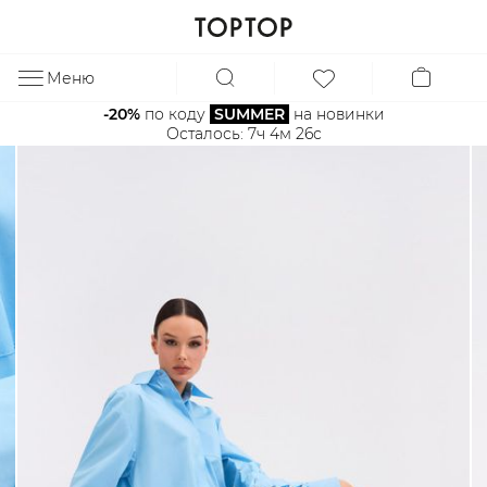
Меню
ЗА
-20%
 по коду 
SUMMER
 на новинки
Осталось: 
7ч 4м 25с