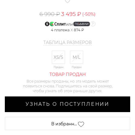
6 990 ₽
3 495 ₽
(-
50
%)
или
4
платежа
X
874 ₽
ТАБЛИЦА РАЗМЕРОВ
XS/S
M/L
Продан
Продан
ТОВАР ПРОДАН
Все размеры проданы, но эта модель может
появиться снова. Подпишитесь на свой размер,
чтобы узнать об этом раньше других.
УЗНАТЬ О ПОСТУПЛЕНИИ
В избранн...