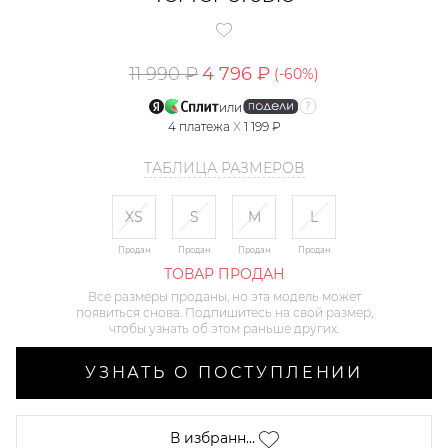
11 990 ₽
4 796 ₽
(-
60
%)
или
4
платежа
X
1 199 ₽
ТАБЛИЦА РАЗМЕРОВ
XS
S
M
L
Продан
Продан
Продан
Продан
ТОВАР ПРОДАН
Все размеры проданы, но эта модель может
появиться снова. Подпишитесь на свой размер,
чтобы узнать об этом раньше других.
УЗНАТЬ О ПОСТУПЛЕНИИ
В избранн...