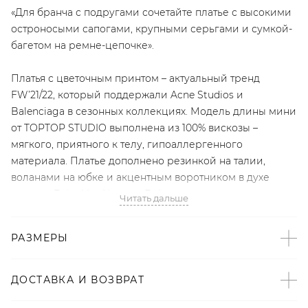
«Для бранча с подругами сочетайте платье с высокими
остроносыми сапогами, крупными серьгами и сумкой-
багетом на ремне-цепочке».
Платья с цветочным принтом – актуальный тренд
FW’21/22, который поддержали Acne Studios и
Balenciaga в сезонных коллекциях. Модель длины мини
от TOPTOP STUDIO выполнена из 100% вискозы –
мягкого, приятного к телу, гипоаллергенного
материала. Платье дополнено резинкой на талии,
воланами на юбке и акцентным воротником в духе
показов Dries Van Noten и Erdem.
Читать дальше
Артикул
РАЗМЕРЫ
2008080237369
ДОСТАВКА И ВОЗВРАТ
Детали