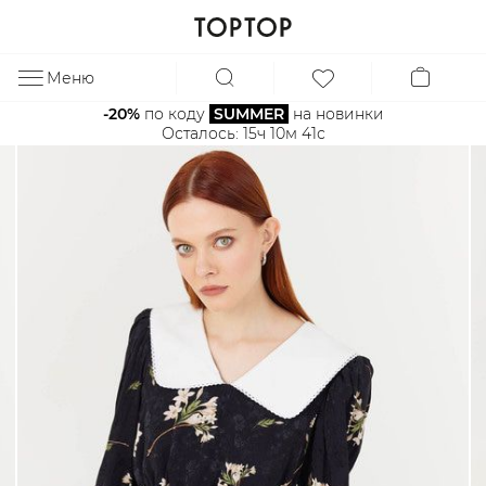
Меню
ЗА
-20%
 по коду 
SUMMER
 на новинки
Осталось: 
15ч 10м 41с