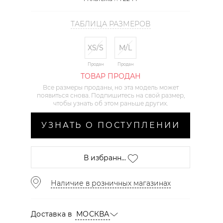
ТАБЛИЦА РАЗМЕРОВ
XS/S
M/L
Продан
Продан
ТОВАР ПРОДАН
Все размеры проданы, но эта модель может
появиться снова. Подпишитесь на свой размер,
чтобы узнать об этом раньше других.
УЗНАТЬ О ПОСТУПЛЕНИИ
В избранн...
Наличие в розничных магазинах
Доставка в
МОСКВА