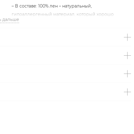
– В составе: 100% лен – натуральный,
гипоаллергенный материал, который хорошо
ь дальше
«дышит».
Образ
На Даше размер XS/S, параметры 89/62/91, рост 170 см.