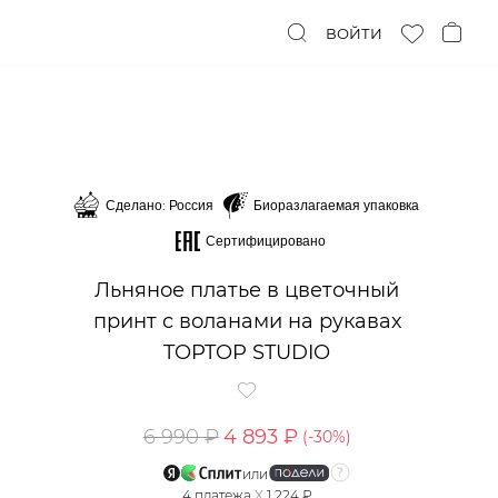
ВОЙТИ
Сделано: Россия
Биоразлагаемая упаковка
Сертифицировано
Льняное платье в цветочный
принт с воланами на рукавах
TOPTOP STUDIO
6 990 ₽
4 893 ₽
(-
30
%)
или
4
платежа
X
1 224 ₽