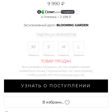
9 990 ₽
или
4
платежа
X
2 498 ₽
Эксклюзивный дроп:
BLOOMING GARDEN
ТАБЛИЦА РАЗМЕРОВ
XS
S
M
L
Подписка
Подписка
Подписка
Подписка
ТОВАР ПРОДАН
Все размеры проданы, но эта модель может
появиться снова. Подпишитесь на свой размер,
чтобы узнать об этом раньше других.
УЗНАТЬ О ПОСТУПЛЕНИИ
В избранн...