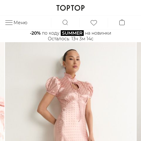
Меню
ЗА
-20%
 по коду 
SUMMER
 на новинки
Осталось: 
13ч 3м 14с