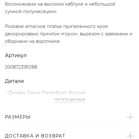
босоножками на высоком каблуке и небольшой
сумкой-полумесяцем».
Розовое атласное платье приталенного кроя
декорировано принтом «горох», вырезом с завязками и
оборками на воротнике.
Артикул
2008723181288
Детали
– Дизайн: Санкт-Петербург, Россия;
Читать дальше
– Принт «горох» – тренд SS’26 по версии The Blueprint;
– Розовый цвет;
– Приталенный крой;
РАЗМЕРЫ
– Короткие рукава-фонарики;
– Декоративный вырез с завязками;
ДОСТАВКА И ВОЗВРАТ
– Воротник с оборками;