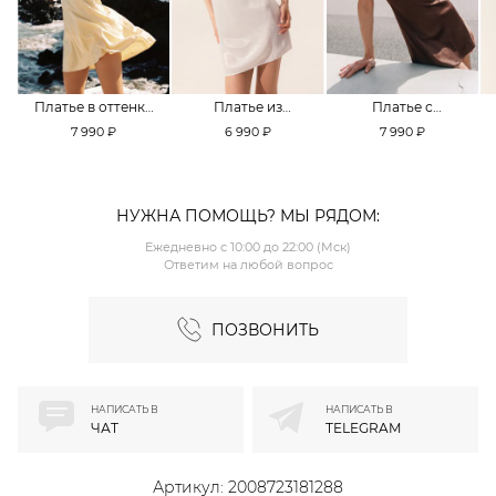
Платье в оттенке
Платье из
Платье с
Pale Banana
смесовой вискозы
кружевной
7 990 ₽
6 990 ₽
7 990 ₽
TOPTOP
TOPTOP
отделкой TOPTOP
НУЖНА ПОМОЩЬ? МЫ РЯДОМ:
Ежедневно с 10:00 до 22:00 (Мск)
Ответим на любой вопрос
ПОЗВОНИТЬ
НАПИСАТЬ В
НАПИСАТЬ В
ЧАТ
TELEGRAM
Артикул:
2008723181288