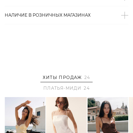
– Складки на лифе;
– В составе: 100% полиэстер – прочный, износостойкий
НАЛИЧИЕ В
РОЗНИЧНЫХ
МАГАЗИНАХ
материал, который хорошо сохраняет форму и цвет;
– Произведено по индивидуальному заказу и под
контролем бренда: КНР.
Образ
На Насте размер S, параметры 93/61/90, рост 175 см.
ХИТЫ ПРОДАЖ
24
ПЛАТЬЯ-МИДИ
24