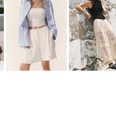
XS
S
M
L
XS
S
M
L