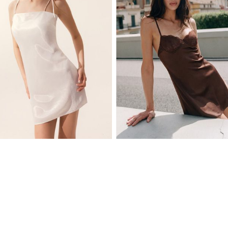
XS
S
M
L
XS
S
M
L