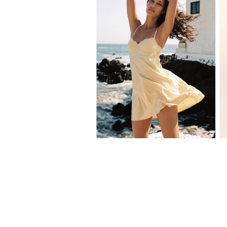
XS
S
M
L