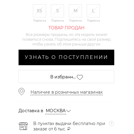
XS
S
M
L
Подписка
Подписка
Подписка
Подписка
ТОВАР ПРОДАН
Все размеры проданы, но эта модель может
появиться снова. Подпишитесь на свой размер,
чтобы узнать об этом раньше других.
УЗНАТЬ О ПОСТУПЛЕНИИ
В избранн...
Наличие в розничных магазинах
Доставка в
МОСКВА
В пунктах выдачи бесплатно при
заказе от 6 тыс. ₽