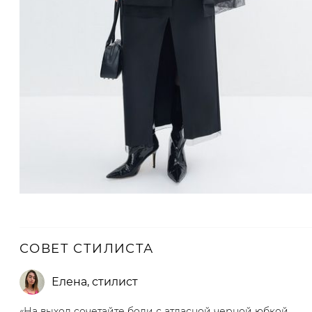
СОВЕТ СТИЛИСТА
Елена
,
стилист
«На выход сочетайте боди с атласной черной юбкой,