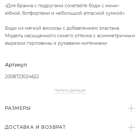
«Для бранча с подругами сочетайте боди с мини-
юбкой, ботфортами и небольшой атласной сумкой».
Боди из мягкой вискозы с добавлением эластана.
Модель насыщенного синего оттенка с асимметричным
вырезом горловины и рукавами-митенками.
Артикул
2008723024622
Читать дальше
Детали
– Произведено по индивидуальному заказу и под
РАЗМЕРЫ
контролем бренда: Россия;
– Дизайн: Санкт-Петербург, Россия;
– Синий – тренд SS’22 по версии Vogue;
ДОСТАВКА И ВОЗВРАТ
– Облегающий крой;