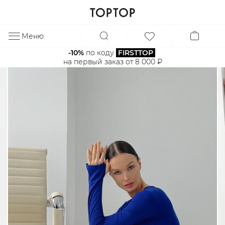
Меню
ЗА
-10%
 по коду 
FIRSTTOP
на первый заказ от 8 000 ₽