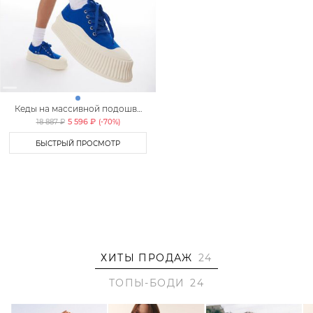
Кеды на массивной подошве
Lera Nena
5 596 ₽
18 887 ₽
(-
70
%)
БЫСТРЫЙ ПРОСМОТР
ХИТЫ ПРОДАЖ
24
ТОПЫ-БОДИ
24