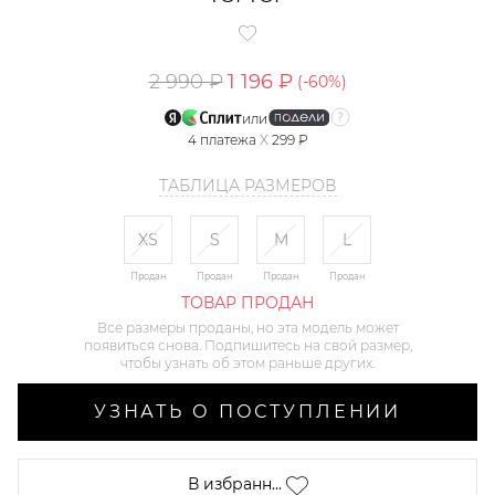
2 990 ₽
1 196 ₽
(-
60
%)
или
4
платежа
X
299 ₽
ТАБЛИЦА РАЗМЕРОВ
XS
S
M
L
Продан
Продан
Продан
Продан
ТОВАР ПРОДАН
Все размеры проданы, но эта модель может
появиться снова. Подпишитесь на свой размер,
чтобы узнать об этом раньше других.
УЗНАТЬ О ПОСТУПЛЕНИИ
В избранн...