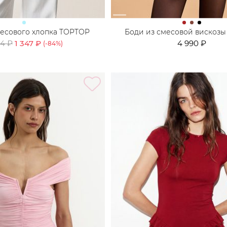
месового хлопка TOPTOP
Боди из смесовой вискоз
84 ₽
1 347 ₽
4 990 ₽
(-
84
%)