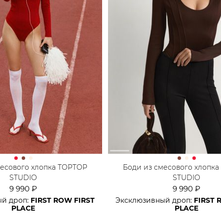
месового хлопка TOPTOP
Боди из смесового хлопк
STUDIO
STUDIO
9 990 ₽
9 990 ₽
ый дроп:
FIRST ROW FIRST
Эксклюзивный дроп:
FIRST 
PLACE
PLACE