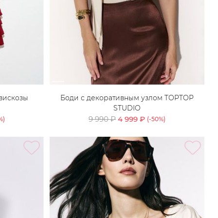
 вискозы
Боди с декоративным узлом TOPTOP
STUDIO
9 990 ₽
4 999 ₽
%)
(-
50
%)