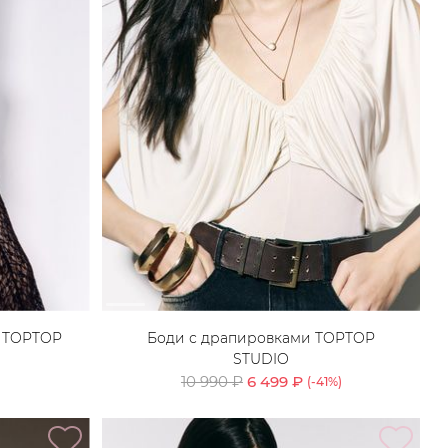
ы TOPTOP
Боди с драпировками TOPTOP
STUDIO
10 990 ₽
6 499 ₽
(-
41
%)