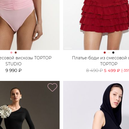
месовой вискозы TOPTOP
Платье-боди из смесовой
STUDIO
TOPTOP
9 990 ₽
8 490 ₽
5 499 ₽
(-
35