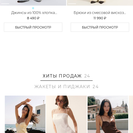
Джинсы из 100% хлопка
Брюки из смесовой вискозы
TOPTOP
TOPTOP STUDIO
8 490 ₽
11 990 ₽
БЫСТРЫЙ ПРОСМОТР
БЫСТРЫЙ ПРОСМОТР
ХИТЫ ПРОДАЖ
24
ЖАКЕТЫ И ПИДЖАКИ
24