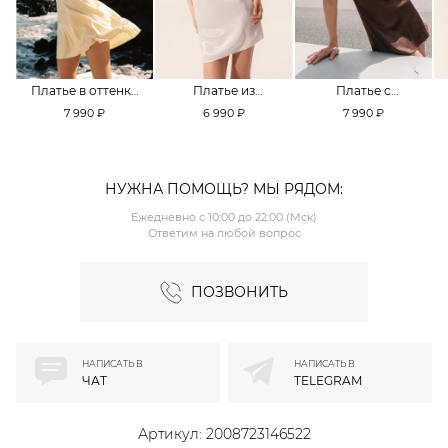
Платье в оттенке
Платье из
Платье с
Pale Banana
смесовой вискозы
кружевной
7 990 ₽
6 990 ₽
7 990 ₽
TOPTOP
TOPTOP
отделкой TOPTOP
НУЖНА ПОМОЩЬ? МЫ РЯДОМ:
Ежедневно с 10:00 до 22:00 (Мск)
Ответим на любой вопрос
ПОЗВОНИТЬ
НАПИСАТЬ В
НАПИСАТЬ В
ЧАТ
TELEGRAM
Артикул:
2008723146522