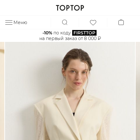
Меню
ЗА
-10%
 по коду 
FIRSTTOP
на первый заказ от 8 000 ₽