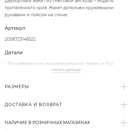
Двубортный жакет из смесовой вискозы – модель
приталенного кроя. Жакет дополнен кружевными
рукавами и поясом на спине.
Артикул
2008723146522
Детали
– Произведено по индивидуальному заказу и под
Читать дальше
контролем бренда: Россия;
– Дизайн: Санкт-Петербург, Россия;
– Кружево – тренд SS’25 по версии The Blueprint;
РАЗМЕРЫ
– Молочный цвет;
– Двубортный крой;
ДОСТАВКА И ВОЗВРАТ
– Приталенный крой;
– Боковые карманы с клапанами;
– Пояс на спине регулирует посадку;
НАЛИЧИЕ В
РОЗНИЧНЫХ
МАГАЗИНАХ
– Подкладка из смесовой вискозы;