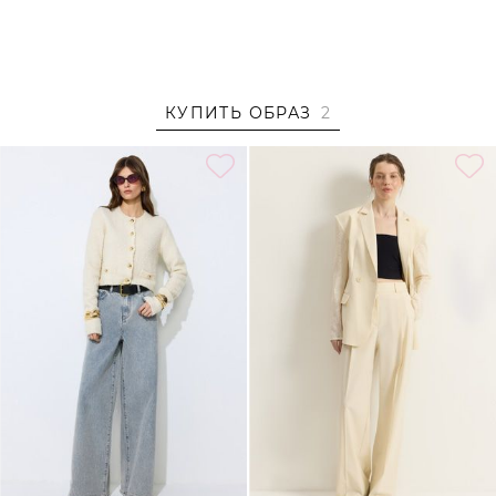
– В составе: 64% полиамид, 34% вискоза, 2% эластан –
мягкий, прочный, износостойкий материал, который
хорошо сохраняет форму и цвет.
Образ
КУПИТЬ ОБРАЗ
2
На Аните размер S, параметры 84/59/86, рост 171 см.
Образ дополнен
ДЖИНСЫ ИЗ 100% ХЛОПКА TOPTOP
,
БРЮКИ ИЗ СМЕСОВОЙ ВИСКОЗЫ TOPTOP STUDIO