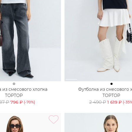
 из смесового хлопка
Футболка из смесового 
TOPTOP
TOPTOP
87 ₽
796 ₽
2 490 ₽
1 619 ₽
(-
70
%)
(-
35
%