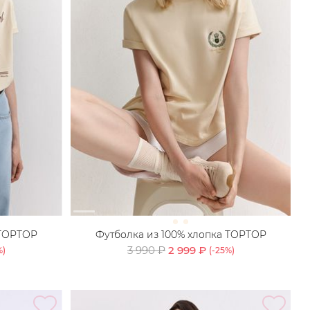
 TOPTOP
Футболка из 100% хлопка TOPTOP
3 990 ₽
2 999 ₽
%)
(-
25
%)