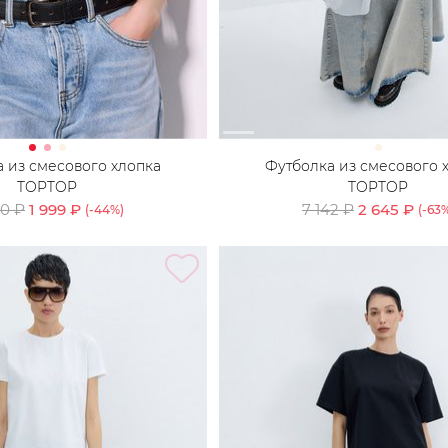
 из смесового хлопка
Футболка из смесового 
TOPTOP
TOPTOP
90 ₽
1 999 ₽
7 142 ₽
2 645 ₽
(-
44
%)
(-
63
%