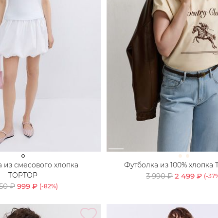
 из смесового хлопка
Футболка из 100% хлопка
TOPTOP
3 990 ₽
2 499 ₽
(-
37
50 ₽
999 ₽
(-
82
%)