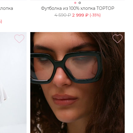
хлопка
Футболка из 100% хлопка TOPTOP
4 590 ₽
2 999 ₽
(-
35
%)
)