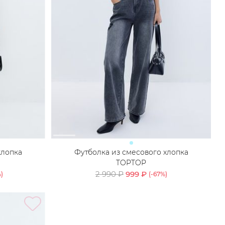
хлопка
Футболка из смесового хлопка
TOPTOP
2 990 ₽
999 ₽
)
(-
67
%)