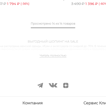
37 ₽
1 794 ₽
3 490 ₽
1 396 ₽
(-
56
%)
(-
60
Просмотрено
14
из
14 товаров
ВЫГОДНЫЙ ШОПИНГ НА SALE
на распродажа женской одежды, обуви и аксессуаров со скидкой до -70%. В течени
 зависимости от сезона, коллекция sale пополняется новинками этого и прошлого с
 верхнюю одежду, готовые образы для работы или особенного события. Все топ-с
Читать полностью
 базовые модели — у нас вы сможете найти лаконичные модели, которые будут акту
родажа женской обуви. Женская обувь из натуральной кожи и экоматериалов: унив
ссические лодочки для работы и удобные модели кроссовок и кед на каждый день.
Компания
Сервис Кл