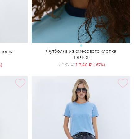
Футболка из смесового хлопка
хлопка
TOPTOP
4 037 ₽
1 346 ₽
(-
67
%)
)