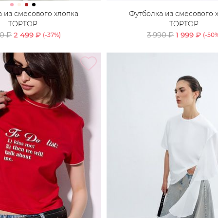
 из смесового хлопка
Футболка из смесового 
TOPTOP
TOPTOP
90 ₽
2 499 ₽
3 990 ₽
1 999 ₽
(-
37
%)
(-
50
%