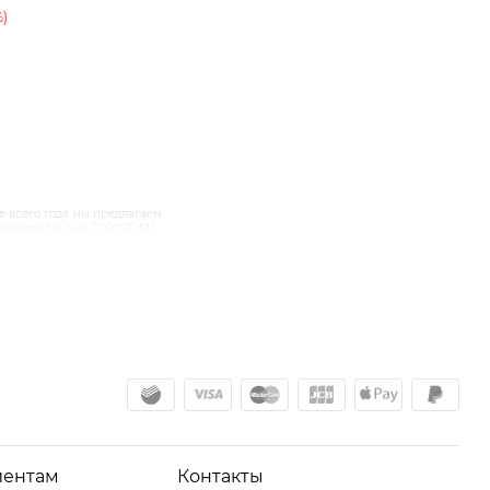
%)
е всего года мы предлагаем
езонов. На sale TOPTOP.RU
тилисты рекомендуют прежде
альны не один сезон. Также
ерсальные ботильоны,
иентам
Контакты