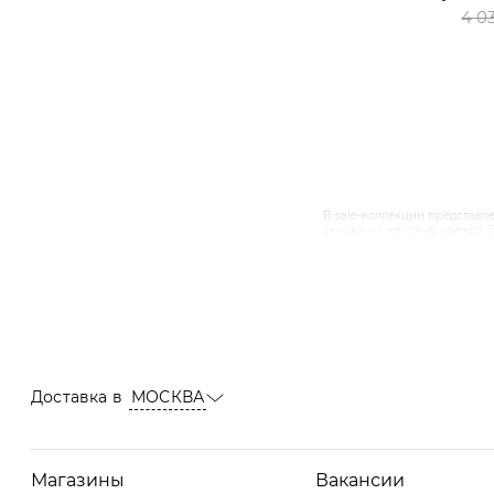
4 0
В sale-коллекции представле
скидки на женскую одежду. В
вы сможете найти скидки на
всего обращать внимание на
на сайте представлена расп
ультрамодные ботфорты, кла
Доставка в
МОСКВА
Магазины
Вакансии