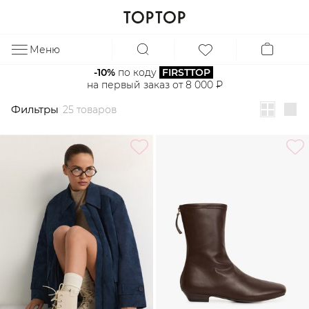
Фильтры
25 товаров
Меню
ЗА
-10%
 по коду 
FIRSTTOP
на первый заказ от 8 000 ₽
Фильтры
25 товаров