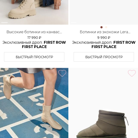
Высокие ботинки из канваса
Ботинки из экокожи Lera
Lera Nena
Nena Unreal
17 990 ₽
9 990 ₽
Эксклюзивный дроп:
FIRST ROW
Эксклюзивный дроп:
FIRST ROW
FIRST PLACE
FIRST PLACE
БЫСТРЫЙ ПРОСМОТР
БЫСТРЫЙ ПРОСМОТР