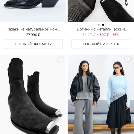
Казаки из натуральной кожи
Ботинки с металлическим
Lera Nena
мысом Lera Nena Unreal
27 990 ₽
4 897 ₽
34 421 ₽
(-
86
%)
БЫСТРЫЙ ПРОСМОТР
БЫСТРЫЙ ПРОСМОТР