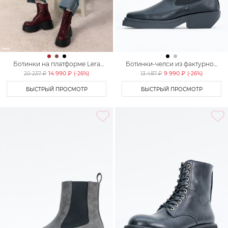
Ботинки на платформе Lera
Ботинки-челси из фактурной
Nena Unreal
экокожи Lera Nena Unreal
14 990 ₽
9 990 ₽
20 237 ₽
(-
26
%)
13 487 ₽
(-
26
%)
БЫСТРЫЙ ПРОСМОТР
БЫСТРЫЙ ПРОСМОТР