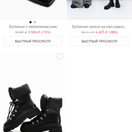
Ботинки с металлическим
Ботинки-челси на массивной
мысом Lera Nena Unreal
подошве Lera Nena Unreal
5 596 ₽
4 407 ₽
18 887 ₽
(-
70
%)
36 144 ₽
(-
88
%)
БЫСТРЫЙ ПРОСМОТР
БЫСТРЫЙ ПРОСМОТР