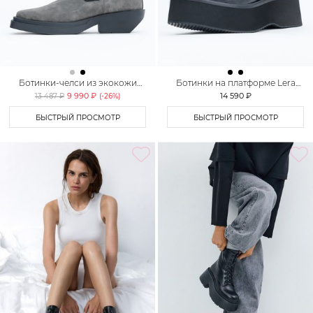
Ботинки-челси из экокожи
Ботинки на платформе Lera
Lera Nena Unreal
Nena Unreal
9 990 ₽
14 590 ₽
13 487 ₽
(-
26
%)
БЫСТРЫЙ ПРОСМОТР
БЫСТРЫЙ ПРОСМОТР