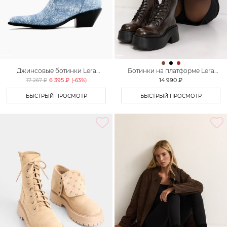
Джинсовые ботинки Lera
Ботинки на платформе Lera
Nena Unreal
Nena Unreal
6 395 ₽
14 990 ₽
17 267 ₽
(-
63
%)
БЫСТРЫЙ ПРОСМОТР
БЫСТРЫЙ ПРОСМОТР