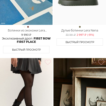
Ботинки из экокожи Lera
Дутые ботинки Lera Nena
Nena Unreal
9 990 ₽
2 997 ₽
33 184 ₽
(-
91
%)
Эксклюзивный дроп:
FIRST ROW
FIRST PLACE
БЫСТРЫЙ ПРОСМОТР
БЫСТРЫЙ ПРОСМОТР