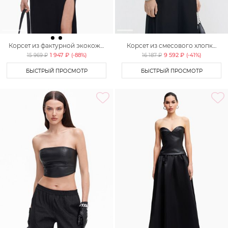
Корсет из фактурной экокожи
Корсет из смесового хлопка
TOPTOP
TOPTOP STUDIO
1 947 ₽
9 592 ₽
15 969 ₽
(-
88
%)
16 187 ₽
(-
41
%)
БЫСТРЫЙ ПРОСМОТР
БЫСТРЫЙ ПРОСМОТР