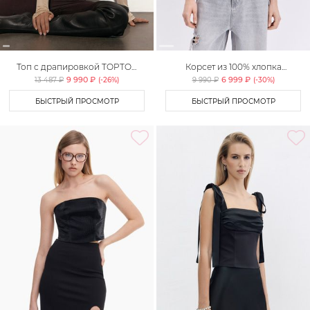
Топ с драпировкой TOPTOP
Корсет из 100% хлопка
STUDIO
TOPTOP STUDIO
9 990 ₽
6 999 ₽
13 487 ₽
(-
26
%)
9 990 ₽
(-
30
%)
БЫСТРЫЙ ПРОСМОТР
БЫСТРЫЙ ПРОСМОТР