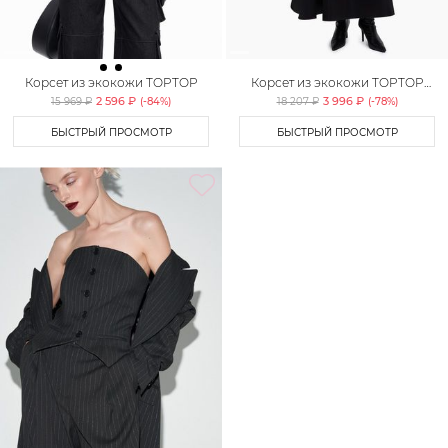
Корсет из экокожи TOPTOP
Корсет из экокожи TOPTOP
STUDIO
2 596 ₽
3 996 ₽
15 969 ₽
(-
84
%)
18 207 ₽
(-
78
%)
БЫСТРЫЙ ПРОСМОТР
БЫСТРЫЙ ПРОСМОТР