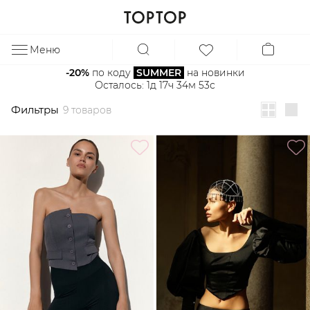
Фильтры
9 товаров
Меню
ЗА
-20%
 по коду 
SUMMER
 на новинки
Осталось: 
1д 17ч 34м 53с
Фильтры
9 товаров