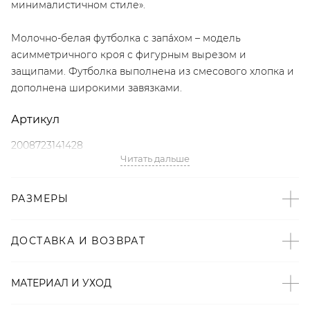
минималистичном стиле».
Молочно-белая футболка с запа́хом – модель
асимметричного кроя с фигурным вырезом и
защипами. Футболка выполнена из смесового хлопка и
дополнена широкими завязками.
Артикул
2008723141428
Читать дальше
Детали
РАЗМЕРЫ
– Произведено по индивидуальному заказу и под
контролем бренда: Россия;
– Дизайн: Санкт-Петербург, Россия;
ДОСТАВКА И ВОЗВРАТ
– Молочно-белый цвет;
– Асимметричный крой с запа́хом;
МАТЕРИАЛ И УХОД
– Широкие завязки;
– Вырез и защипы;