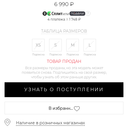
6 990 ₽
или
4
платежа
X
1 748 ₽
ТАБЛИЦА РАЗМЕРОВ
XS
S
M
L
Подписка
Подписка
Подписка
Подписка
ТОВАР ПРОДАН
Все размеры проданы, но эта модель может
появиться снова. Подпишитесь на свой размер,
чтобы узнать об этом раньше других.
УЗНАТЬ О ПОСТУПЛЕНИИ
В избранн...
Наличие в розничных магазинах