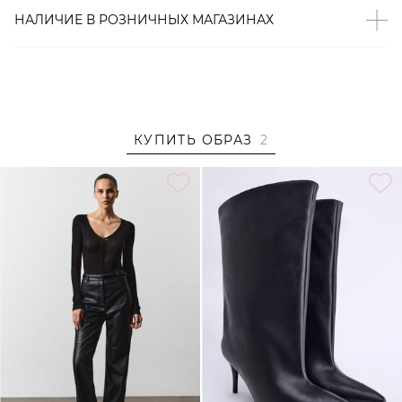
– В составе: 95% хлопок, 5% эластан – мягкий, прочный,
НАЛИЧИЕ В
РОЗНИЧНЫХ
МАГАЗИНАХ
«дышащий» материал, который хорошо сохраняет
форму и цвет.
Образ
На Тане размер S, параметры 86/62/89, рост 176 см.
КУПИТЬ ОБРАЗ
2
Образ дополнен
БРЮКИ ИЗ ЭКОКОЖИ TOPTOP STUDIO
,
ПОЛУСАПОГИ С ШИРОКИМ ГОЛЕНИЩЕМ LERA NENA
UNREAL