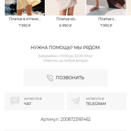
Платье в оттенке
Платье из
Платье с
Pale Banana
смесовой вискозы
кружевной
7 990 ₽
6 990 ₽
7 990 ₽
TOPTOP
TOPTOP
отделкой TOPTOP
НУЖНА ПОМОЩЬ? МЫ РЯДОМ:
Ежедневно с 10:00 до 22:00 (Мск)
Ответим на любой вопрос
ПОЗВОНИТЬ
НАПИСАТЬ В
НАПИСАТЬ В
ЧАТ
TELEGRAM
Артикул:
2008723181462