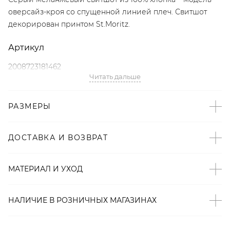
оверсайз-кроя со спущенной линией плеч. Свитшот
декорирован принтом St.Moritz.
Артикул
2008723181462
Читать дальше
Детали
РАЗМЕРЫ
– Дизайн: Санкт-Петербург, Россия;
– В составе: 100% хлопок – натуральный,
гипоаллергенный материал, который хорошо «дышит»;
ДОСТАВКА И ВОЗВРАТ
– Серый меланжевый цвет;
– Оверсайз-крой со спущенной линией плеч;
МАТЕРИАЛ И УХОД
– Принт St.Moritz;
– Произведено по индивидуальному заказу и под
контролем бренда: КНР.
НАЛИЧИЕ В
РОЗНИЧНЫХ
МАГАЗИНАХ
Образ