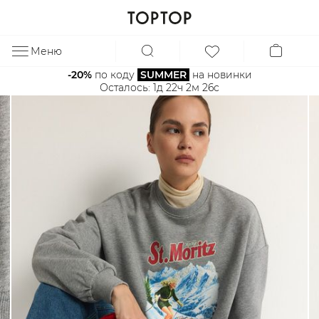
Меню
ЗА
-20%
 по коду 
SUMMER
 на новинки
Осталось: 
1д 22ч 2м 25с