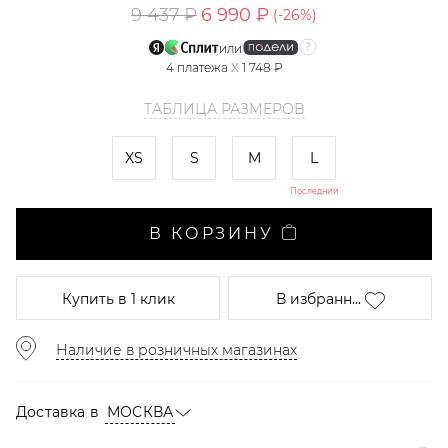
9 437 ₽
6 990 ₽
(-
26
%)
или
4
платежа
X
1 748 ₽
ТАБЛИЦА РАЗМЕРОВ
XS
S
M
L
Последний
В КОРЗИНУ
Купить
в 1 клик
В избранн...
Наличие в розничных магазинах
Доставка в
МОСКВА