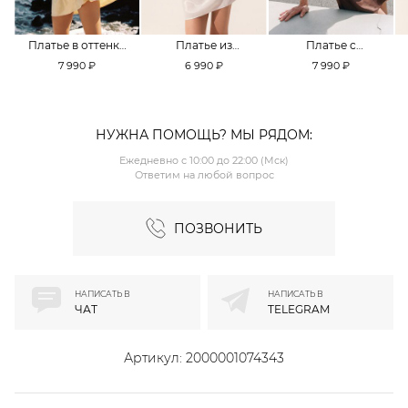
Платье в оттенке
Платье из
Платье с
Pale Banana
смесовой вискозы
кружевной
7 990 ₽
6 990 ₽
7 990 ₽
TOPTOP
TOPTOP
отделкой TOPTOP
НУЖНА ПОМОЩЬ? МЫ РЯДОМ:
Ежедневно с 10:00 до 22:00 (Мск)
Ответим на любой вопрос
ПОЗВОНИТЬ
НАПИСАТЬ В
НАПИСАТЬ В
ЧАТ
TELEGRAM
Артикул:
2000001074343