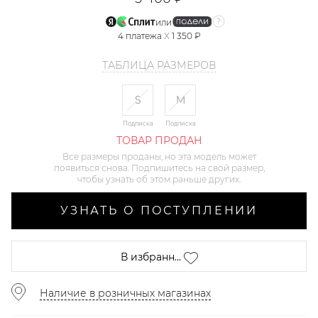
или
4
платежа
X
1 350 ₽
ТАБЛИЦА РАЗМЕРОВ
S
M
Подписка
Подписка
ТОВАР ПРОДАН
Все размеры проданы, но эта модель может
появиться снова. Подпишитесь на свой размер,
чтобы узнать об этом раньше других.
УЗНАТЬ О ПОСТУПЛЕНИИ
В избранн...
Наличие в розничных магазинах