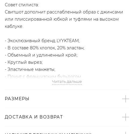
Совет стилиста:
Свитшот дополнит расслабленный образ с джинсами
или плиссированной юбкой и туфлями на высоком
каблуке.
- Эксклюзивный бренд LYYKTEAM;
- В составе 80% хлопок, 20% эластан;
- Объемный и удлиненный крой;
- Круглый вырез;
- Эластичные манжеты;
- Принт с французским бульдогом.
Читать дальше
Образ
РАЗМЕРЫ
Модель на фото: рост 172, параметры 87/64/88.
Артикул
ДОСТАВКА И ВОЗВРАТ
2000001074343