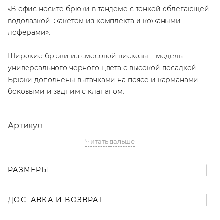
«В офис носите брюки в тандеме с тонкой облегающей
водолазкой, жакетом из комплекта и кожаными
лоферами».
Широкие брюки из смесовой вискозы – модель
универсального черного цвета с высокой посадкой.
Брюки дополнены вытачками на поясе и карманами:
боковыми и задним с клапаном.
Артикул
Читать дальше
2008723107868
Детали
РАЗМЕРЫ
– Выполнено на собственном производстве в Санкт-
Петербурге;
ДОСТАВКА И ВОЗВРАТ
– Дизайн: Санкт-Петербург, Россия;