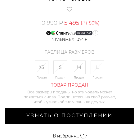
10 990 ₽
5 495 ₽
(-
50
%)
или
4
платежа
X
1 374 ₽
ТАБЛИЦА РАЗМЕРОВ
XS
S
M
L
Продан
Продан
Продан
Продан
ТОВАР ПРОДАН
Все размеры проданы, но эта модель может
появиться снова. Подпишитесь на свой размер,
чтобы узнать об этом раньше других.
УЗНАТЬ О ПОСТУПЛЕНИИ
В избранн...