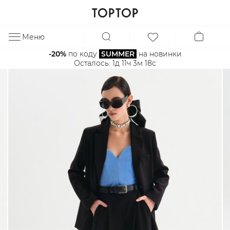
Меню
ЗА
-20%
 по коду 
SUMMER
 на новинки
Осталось: 
1д 11ч 3м 17с