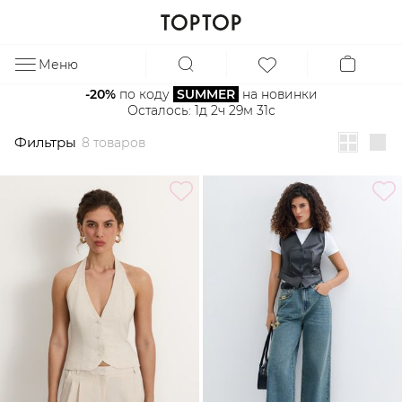
Фильтры
8 товаров
Меню
ЗА
-20%
 по коду 
SUMMER
 на новинки
Осталось: 
1д 2ч 29м 31с
Фильтры
8 товаров