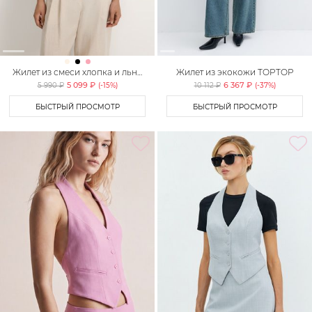
Жилет из смеси хлопка и льна
Жилет из экокожи TOPTOP
TOPTOP
5 099 ₽
6 367 ₽
5 990 ₽
(-
15
%)
10 112 ₽
(-
37
%)
БЫСТРЫЙ ПРОСМОТР
БЫСТРЫЙ ПРОСМОТР