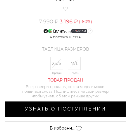
7 990 ₽
3 196 ₽
(-
60
%)
или
4
платежа
X
799 ₽
ТАБЛИЦА РАЗМЕРОВ
XS/S
M/L
Продан
Продан
ТОВАР ПРОДАН
Все размеры проданы, но эта модель может
появиться снова. Подпишитесь на свой размер,
чтобы узнать об этом раньше других.
УЗНАТЬ О ПОСТУПЛЕНИИ
В избранн...