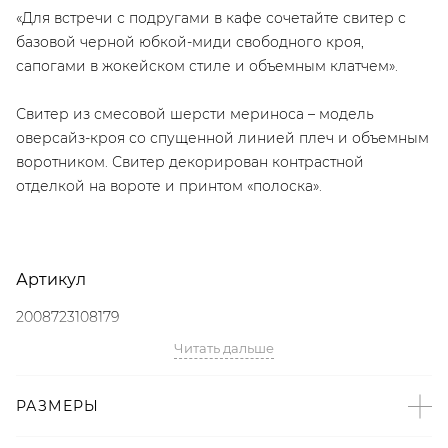
«Для встречи с подругами в кафе сочетайте свитер с
базовой черной юбкой-миди свободного кроя,
сапогами в жокейском стиле и объемным клатчем».
Свитер из смесовой шерсти мериноса – модель
оверсайз-кроя со спущенной линией плеч и объемным
воротником. Свитер декорирован контрастной
отделкой на вороте и принтом «полоска».
Артикул
2008723108179
Читать дальше
Детали
– Произведено по индивидуальному заказу и под
РАЗМЕРЫ
контролем бренда: Россия;