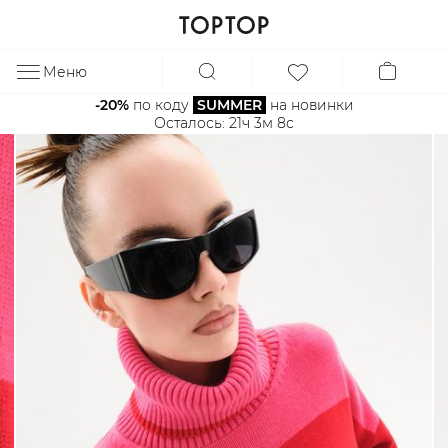
Меню
ЗА
-20%
 по коду 
SUMMER
 на новинки
Осталось: 
21ч 3м 8с