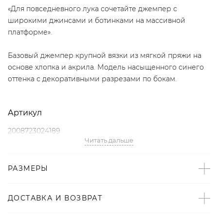
«Для повседневного лука сочетайте джемпер с
широкими джинсами и ботинками на массивной
платформе».
Базовый джемпер крупной вязки из мягкой пряжи на
основе хлопка и акрила. Модель насыщенного синего
оттенка с декоративными разрезами по бокам.
Артикул
2008723024189
Читать дальше
Детали
РАЗМЕРЫ
– Произведено по индивидуальному заказу и под
контролем бренда: Россия;
– Дизайн: Санкт-Петербург, Россия;
ДОСТАВКА И ВОЗВРАТ
– Синий – тренд SS’22 по версии Vogue;