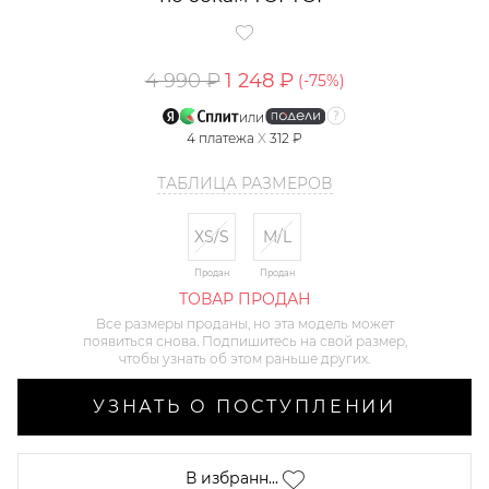
4 990 ₽
1 248 ₽
(-
75
%)
или
4
платежа
X
312 ₽
ТАБЛИЦА РАЗМЕРОВ
XS/S
M/L
Продан
Продан
ТОВАР ПРОДАН
Все размеры проданы, но эта модель может
появиться снова. Подпишитесь на свой размер,
чтобы узнать об этом раньше других.
УЗНАТЬ О ПОСТУПЛЕНИИ
В избранн...