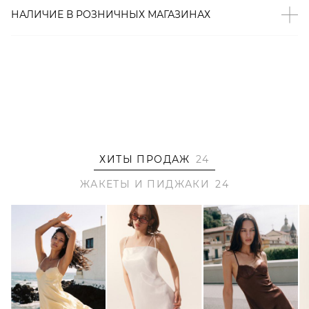
– Нейтральный темно-серый оттенок;
НАЛИЧИЕ В
РОЗНИЧНЫХ
МАГАЗИНАХ
– Боковые карманы с клапанами;
– Широкий английский воротник;
– Мягкая подкладка из терилена;
– В составе: 85% терилен, 15% шерсть – прочный,
немнущийся материал, который отлично сохраняет
форму и цвет.
Образ
ХИТЫ ПРОДАЖ
24
На Катерине размер XS/S, параметры 80/60/88, рост 172
см.
ЖАКЕТЫ И ПИДЖАКИ
24