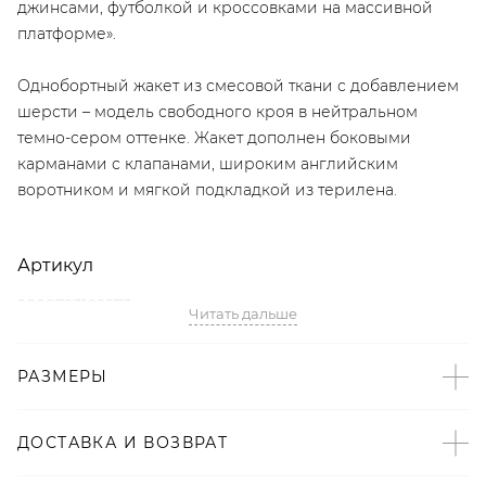
джинсами, футболкой и кроссовками на массивной
платформе».
Однобортный жакет из смесовой ткани с добавлением
шерсти – модель свободного кроя в нейтральном
темно-сером оттенке. Жакет дополнен боковыми
карманами с клапанами, широким английским
воротником и мягкой подкладкой из терилена.
Артикул
2008723102573
Читать дальше
Детали
РАЗМЕРЫ
– Произведено по индивидуальному заказу и под
контролем бренда: Киргизия;
ДОСТАВКА И ВОЗВРАТ
– Дизайн: Санкт-Петербург, Россия;
– Свободный однобортный крой;