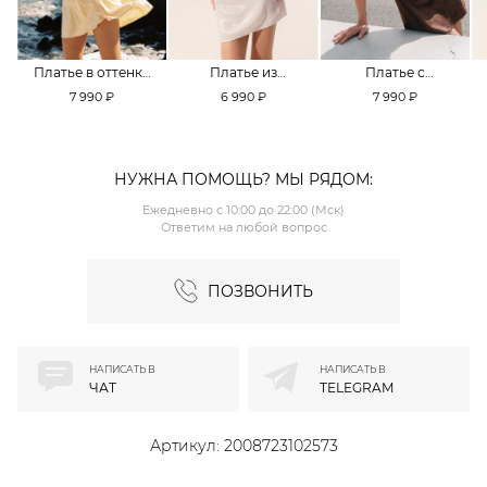
Платье в оттенке
Платье из
Платье с
Pale Banana
смесовой вискозы
кружевной
7 990 ₽
6 990 ₽
7 990 ₽
TOPTOP
TOPTOP
отделкой TOPTOP
НУЖНА ПОМОЩЬ? МЫ РЯДОМ:
Ежедневно с 10:00 до 22:00 (Мск)
Ответим на любой вопрос
ПОЗВОНИТЬ
НАПИСАТЬ В
НАПИСАТЬ В
ЧАТ
TELEGRAM
Артикул:
2008723102573