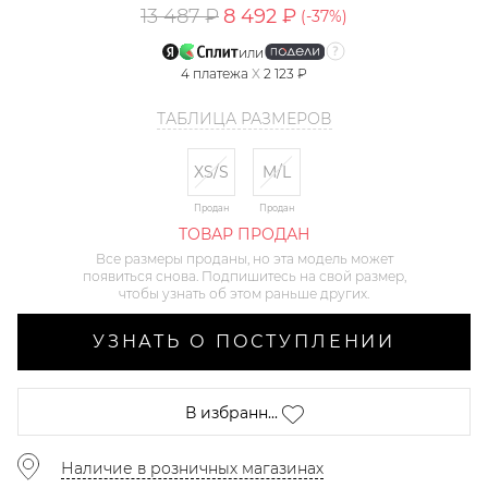
13 487 ₽
8 492 ₽
(-
37
%)
или
4
платежа
X
2 123 ₽
ТАБЛИЦА РАЗМЕРОВ
XS/S
M/L
Продан
Продан
ТОВАР ПРОДАН
Все размеры проданы, но эта модель может
появиться снова. Подпишитесь на свой размер,
чтобы узнать об этом раньше других.
УЗНАТЬ О ПОСТУПЛЕНИИ
В избранн...
Наличие в розничных магазинах