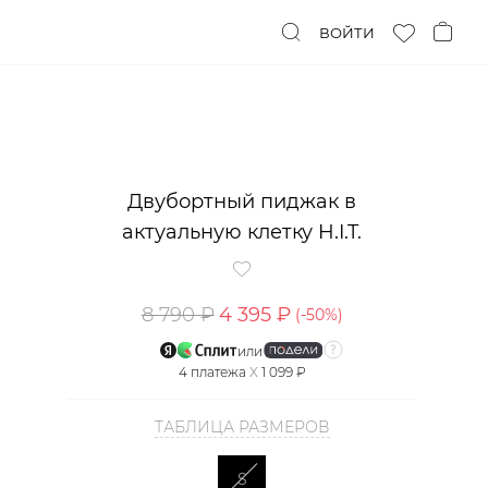
ВОЙТИ
Двубортный пиджак в
актуальную клетку H.I.T.
8 790 ₽
4 395 ₽
(-
50
%)
или
4
платежа
X
1 099 ₽
ТАБЛИЦА РАЗМЕРОВ
S