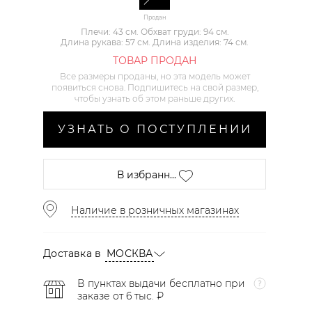
Продан
Плечи: 43 см. Обхват груди: 94 см.
Длина рукава: 57 см. Длина изделия: 74 см.
ТОВАР ПРОДАН
Все размеры проданы, но эта модель может
появиться снова. Подпишитесь на свой размер,
чтобы узнать об этом раньше других.
УЗНАТЬ О ПОСТУПЛЕНИИ
В избранн...
Наличие в розничных магазинах
Доставка в
МОСКВА
В пунктах выдачи бесплатно при
заказе от 6 тыс. ₽