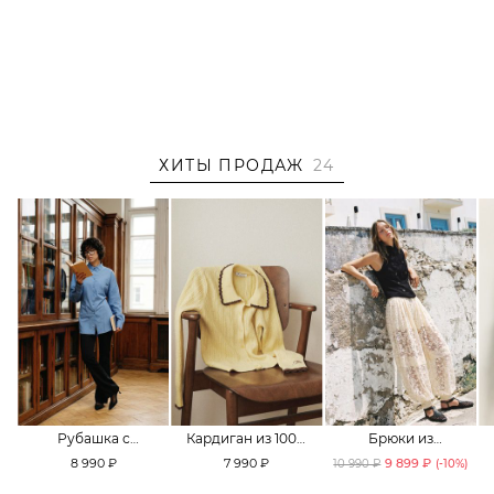
ХИТЫ ПРОДАЖ
24
Рубашка с
Кардиган из 100%
Брюки из
принтом «клетка»
хлопка TOPTOP
смесового хлопка
8 990 ₽
7 990 ₽
9 899 ₽
10 990 ₽
(-
10
%)
TOPTOP
TOPTOP