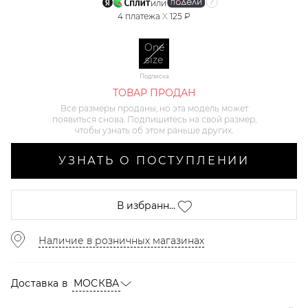
или
4
платежа
X
125 ₽
One
size
Подписка
ТОВАР ПРОДАН
Все размеры проданы, но эта модель может
появиться снова. Подпишитесь на свой размер,
чтобы узнать об этом раньше других.
УЗНАТЬ О ПОСТУПЛЕНИИ
В избранн...
Наличие в розничных магазинах
Доставка в
МОСКВА