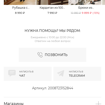
Рубашка с
Кардиган из 100%
Брюки из
принтом «клетка»
хлопка TOPTOP
смесового хлопка
8 990 ₽
7 990 ₽
9 899 ₽
10 990 ₽
(-
10
%)
TOPTOP
TOPTOP
НУЖНА ПОМОЩЬ? МЫ РЯДОМ:
Ежедневно с 10:00 до 22:00 (Мск)
Ответим на любой вопрос
ПОЗВОНИТЬ
НАПИСАТЬ В
НАПИСАТЬ В
ЧАТ
TELEGRAM
Артикул:
2008723152844
Магазины