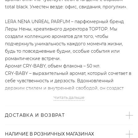
total black. Уместен везде: офис, свидания, прогулки».
LERA NENA UNREAL PARFUM – парфюмерный бренд
Леры Нены, креативного директора TOPTOP. Мы
создали коллекцию ароматов для того, чтобы
подчеркнуть уникальность каждого момента жизни,
будь то повседневные будни, особые события или
романтические встречи.
Аромат СRY-BABY, объем флакона – 50 мл.
СRY-BABY – выразительный аромат, который сочетает в
себе чувственность и дерзость. Вдохновленный
дерзким стилем и внутренней свободой, он создаст
ощущение уверенности. Идеален для вечерних
Читать дальше
образов и особых случаев. Этот парфюм – выражение
смелости и уникальности.
ДОСТАВКА И ВОЗВРАТ
Артикул
НАЛИЧИЕ В
РОЗНИЧНЫХ
МАГАЗИНАХ
2008723152844