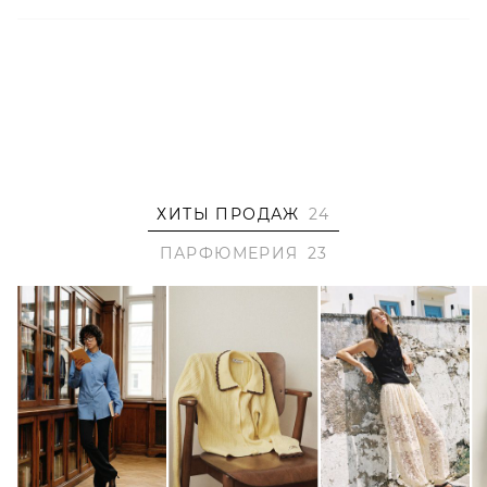
Детали
– LERA NENA UNREAL PARFUM – комплиментарный
парфюм для особых моментов жизни;
– Объем флакона – 50 мл;
– Верхние ноты – красные ягоды;
– Ноты сердца – лепестки роз;
– Базовые ноты – свежевыделанная кожа;
ХИТЫ ПРОДАЖ
24
– Стойкость аромата – 6-8 часов;
ПАРФЮМЕРИЯ
23
– Рекомендации: распылять на расстоянии 20 см;
– Не тестируется на животных;
– Не использовать в пищу, опасно для жизни.