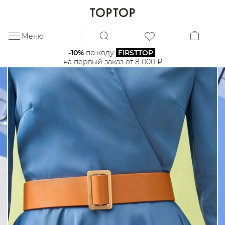
Меню
ЗА
-10%
 по коду 
FIRSTTOP
на первый заказ от 8 000 ₽