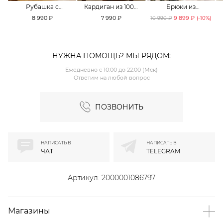
Рубашка с
Кардиган из 100%
Брюки из
принтом «клетка»
хлопка TOPTOP
смесового хлопка
8 990 ₽
7 990 ₽
9 899 ₽
10 990 ₽
(-
10
%)
TOPTOP
TOPTOP
НУЖНА ПОМОЩЬ? МЫ РЯДОМ:
Ежедневно с 10:00 до 22:00 (Мск)
Ответим на любой вопрос
ПОЗВОНИТЬ
НАПИСАТЬ В
НАПИСАТЬ В
ЧАТ
TELEGRAM
Артикул:
2000001086797
Магазины