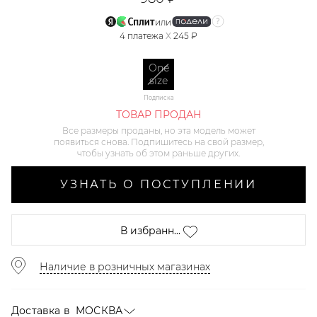
или
4
платежа
X
245 ₽
One
size
Подписка
ТОВАР ПРОДАН
Все размеры проданы, но эта модель может
появиться снова. Подпишитесь на свой размер,
чтобы узнать об этом раньше других.
УЗНАТЬ О ПОСТУПЛЕНИИ
В избранн...
Наличие в розничных магазинах
Доставка в
МОСКВА