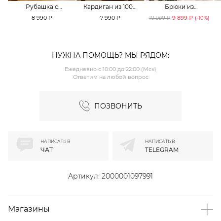
Рубашка с
Кардиган из 100%
Брюки из
принтом «клетка»
хлопка TOPTOP
смесового хлопка
8 990 ₽
7 990 ₽
9 899 ₽
10 990 ₽
(-
10
%)
TOPTOP
TOPTOP
НУЖНА ПОМОЩЬ? МЫ РЯДОМ:
Ежедневно с 10:00 до 22:00 (Мск)
Ответим на любой вопрос
ПОЗВОНИТЬ
НАПИСАТЬ В
НАПИСАТЬ В
ЧАТ
TELEGRAM
Артикул:
2000001097991
Магазины