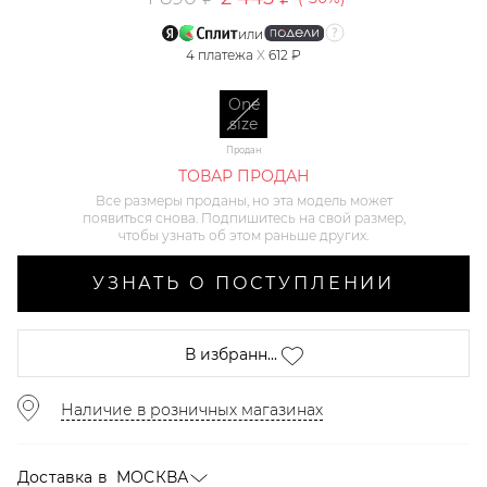
или
4
платежа
X
612 ₽
One
size
Продан
ТОВАР ПРОДАН
Все размеры проданы, но эта модель может
появиться снова. Подпишитесь на свой размер,
чтобы узнать об этом раньше других.
УЗНАТЬ О ПОСТУПЛЕНИИ
В избранн...
Наличие в розничных магазинах
Доставка в
МОСКВА