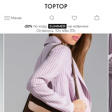
Меню
ЗА
-20%
 по коду 
SUMMER
 на новинки
Осталось: 
10ч 49м 37с