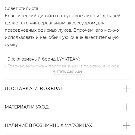
Совет стилиста:
Классический дизайн и отсутствие лишних деталей
делает его универсальным аксессуаром для
повседневных офисных луков. Впрочем, его можно
использовать и как обычную, очень вместительную,
сумку.
- Эксклюзивный бренд LYYKTEAM;
- Гладкая экокожа – долговечный и простой в уходе
Читать дальше
материал;
- Внешний накладной карман;
- Внутренний карман на молнии;
ДОСТАВКА И ВОЗВРАТ
- Регулируемая длинная ручка;
- Серебристая фурнитура.
МАТЕРИАЛ И УХОД
Артикул
НАЛИЧИЕ В
РОЗНИЧНЫХ
МАГАЗИНАХ
2000001097991