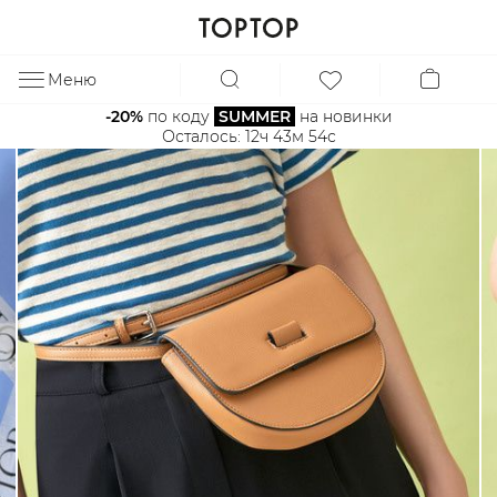
Меню
ЗА
-20%
 по коду 
SUMMER
 на новинки
Осталось: 
12ч 43м 54с