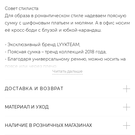
Совет стилиста:
Для образа в романтическом стиле надеваем поясную
сумку с шифоновым платьем и мюлями. А в офис носим
её кросс-боди с блузой и юбкой-карандаш.
- Эксклюзивный бренд LYYKTEAM;
- Поясная сумка – тренд коллекций 2018 года;
- Благодаря универсальному ремню, можно носить на
поясе или через плечо;
Читать дальше
- Внутри кармашек для банковских карт;
- Надежная магнитная застежка;
- Универсальный цвет;
ДОСТАВКА И ВОЗВРАТ
- Фактурная vegan-friendly экокожа.
МАТЕРИАЛ И УХОД
Артикул
2000001090855
НАЛИЧИЕ В
РОЗНИЧНЫХ
МАГАЗИНАХ