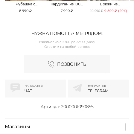
Рубашка с
Кардиган из 100%
Брюки из
принтом «клетка»
хлопка TOPTOP
смесового хлопка
8 990 ₽
7 990 ₽
9 899 ₽
10 990 ₽
(-
10
%)
TOPTOP
TOPTOP
НУЖНА ПОМОЩЬ? МЫ РЯДОМ:
Ежедневно с 10:00 до 22:00 (Мск)
Ответим на любой вопрос
ПОЗВОНИТЬ
НАПИСАТЬ В
НАПИСАТЬ В
ЧАТ
TELEGRAM
Артикул:
2000001090855
Магазины