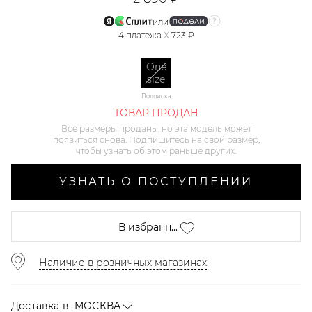
или
4
платежа
X
723 ₽
One
size
Подписка
ТОВАР ПРОДАН
Все размеры проданы, но эта модель может
появиться снова. Подпишитесь на свой размер,
чтобы узнать об этом раньше других.
УЗНАТЬ О ПОСТУПЛЕНИИ
В избранн...
Наличие в розничных магазинах
Доставка в
МОСКВА