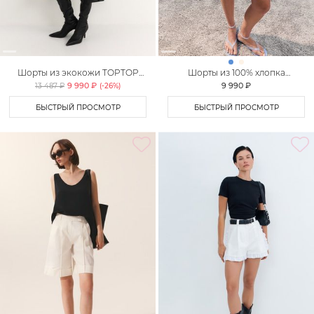
Шорты из экокожи TOPTOP
Шорты из 100% хлопка
STUDIO
TOPTOP STUDIO
9 990 ₽
9 990 ₽
13 487 ₽
(-
26
%)
БЫСТРЫЙ ПРОСМОТР
БЫСТРЫЙ ПРОСМОТР