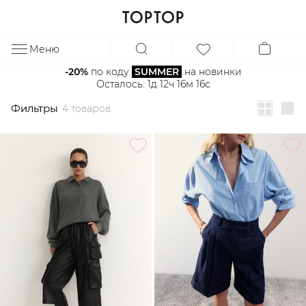
Фильтры
4 товаров
Меню
ЗА
-20%
 по коду 
SUMMER
 на новинки
Осталось: 
1д 12ч 16м 16с
Фильтры
4 товаров