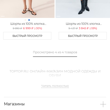
Шорты из 100% хлопка
Шорты из 100% хлопка
TOPTOP STUDIO
TOPTOP STUDIO
6 999 ₽
3 845 ₽
9 990 ₽
(-
30
%)
9 437 ₽
(-
59
%)
БЫСТРЫЙ ПРОСМОТР
БЫСТРЫЙ ПРОСМОТР
Просмотрено
4
из
4 товаров
TOPTOP.RU: ОНЛАЙН-МАГАЗИН МОДНОЙ ОДЕЖДЫ И
ОБУВИ
Читать полностью
Магазины