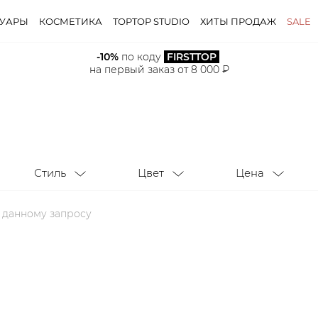
СУАРЫ
КОСМЕТИКА
TOPTOP STUDIO
ХИТЫ ПРОДАЖ
SALE
-10%
 по коду 
FIRSTTOP
Стиль
Цвет
Цена
на первый заказ от 8 000 ₽
Стиль
Цвет
Цена
о данному запросу