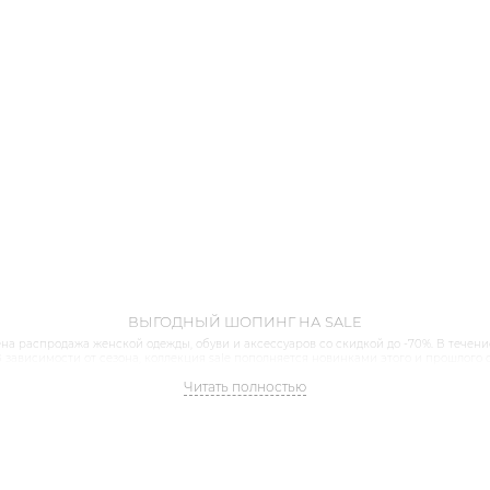
ВЫГОДНЫЙ ШОПИНГ НА SALE
на распродажа женской одежды, обуви и аксессуаров со скидкой до -70%. В течени
 зависимости от сезона, коллекция sale пополняется новинками этого и прошлого с
 верхнюю одежду, готовые образы для работы или особенного события. Все топ-с
Читать полностью
 базовые модели — у нас вы сможете найти лаконичные модели, которые будут акту
родажа женской обуви. Женская обувь из натуральной кожи и экоматериалов: унив
ссические лодочки для работы и удобные модели кроссовок и кед на каждый день.