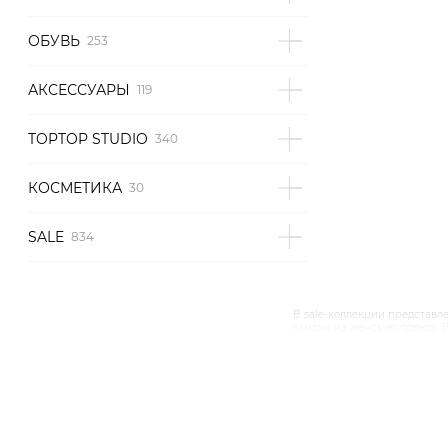
ОБУВЬ
АКСЕССУАРЫ
TOPTOP STUDIO
КОСМЕТИКА
SALE
В sale-коллекции представле
скидки на женскую одежду. В
вы сможете найти скидки на
всего обращать внимание на
на сайте представлена расп
ультрамодные ботфорты, кла