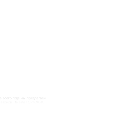
е всего года мы предлагаем
езонов. На sale TOPTOP.RU
тилисты рекомендуют прежде
альны не один сезон. Также
ерсальные ботильоны,