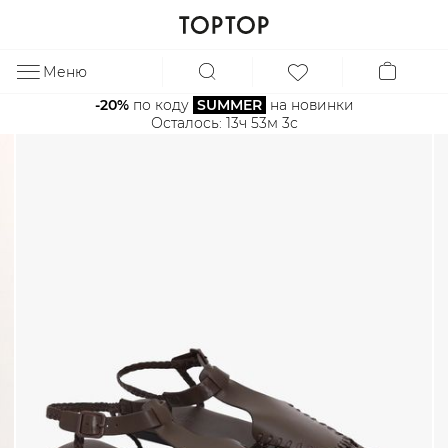
Меню
ЗА
-20%
 по коду 
SUMMER
 на новинки
Осталось: 
13ч 53м 3с