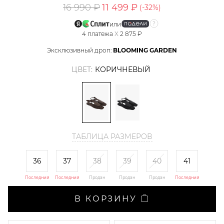
16 990 ₽
11 499 ₽
(-
32
%)
или
4
платежа
X
2 875 ₽
Эксклюзивный дроп:
BLOOMING GARDEN
ЦВЕТ:
КОРИЧНЕВЫЙ
ТАБЛИЦА РАЗМЕРОВ
36
37
38
39
40
41
Последний
Последний
Продан
Продан
Продан
Последний
В КОРЗИНУ