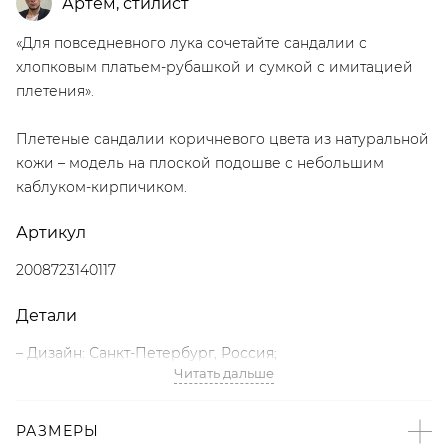
Артём
,
стилист
«Для повседневного лука сочетайте сандалии с
хлопковым платьем-рубашкой и сумкой с имитацией
плетения».
Плетеные сандалии коричневого цвета из натуральной
кожи – модель на плоской подошве с небольшим
каблуком-кирпичиком.
Артикул
2008723140117
Детали
– Дизайн: Санкт-Петербург, Россия;
Читать дальше
– 100% натуральная кожа;
– Коричневый цвет;
– Небольшой каблук-кирпичик;
РАЗМЕРЫ