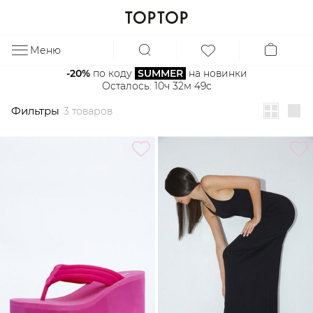
Фильтры
3 товаров
Меню
ЗА
-20%
 по коду 
SUMMER
 на новинки
Осталось: 
10ч 32м 49с
Фильтры
3 товаров