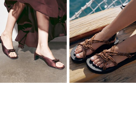
36
37
38
39
40
41
36
37
38
39
40
41