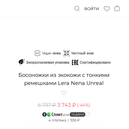
ВОЙТИ
Vegan-кожа
Честный знак
Биоразлагаемая упаковка
Сертифицировано
Босоножки из экокожи с тонкими
ремешками Lera Nena Unreal
6 737 ₽
3 743 ₽
(-
44
%)
или
4
платежа
X
936 ₽