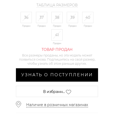
ТАБЛИЦА РАЗМЕРОВ
36
37
38
39
40
Продан
Продан
Продан
Продан
Продан
41
Продан
ТОВАР ПРОДАН
Все размеры проданы, но эта модель может
появиться снова. Подпишитесь на свой размер,
чтобы узнать об этом раньше других.
УЗНАТЬ О ПОСТУПЛЕНИИ
В избранн...
Наличие в розничных магазинах