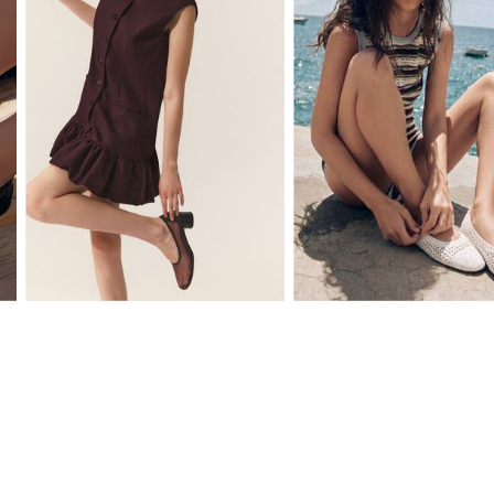
36
37
38
39
40
41
36
37
38
39
40