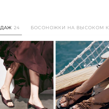
ОДАЖ
24
БОСОНОЖКИ НА ВЫСОКОМ К
36
37
38
39
40
41
36
37
38
39
40
41