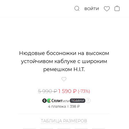
ВОЙТИ
Нюдовые босоножки на высоком
устойчивом каблуке с широким
ремешком H.I.T.
5 990 ₽
1 590 ₽
(-
73
%)
или
4
платежа
X
398 ₽
ТАБЛИЦА РАЗМЕРОВ