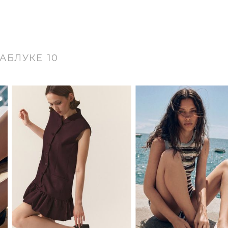
АБЛУКЕ
10
36
37
38
39
40
41
36
37
38
39
40