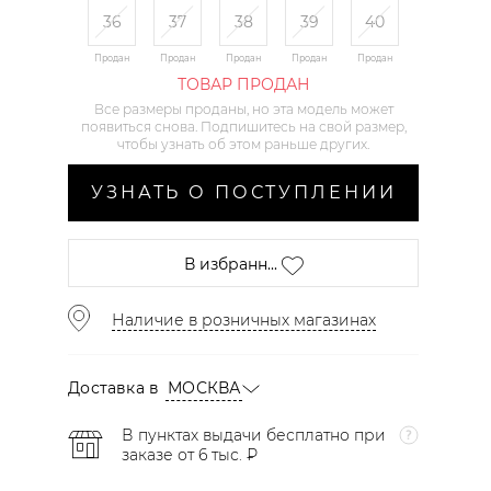
36
37
38
39
40
Продан
Продан
Продан
Продан
Продан
ТОВАР ПРОДАН
Все размеры проданы, но эта модель может
появиться снова. Подпишитесь на свой размер,
чтобы узнать об этом раньше других.
УЗНАТЬ О ПОСТУПЛЕНИИ
В избранн...
Наличие в розничных магазинах
Доставка в
МОСКВА
В пунктах выдачи бесплатно при
заказе от 6 тыс. ₽