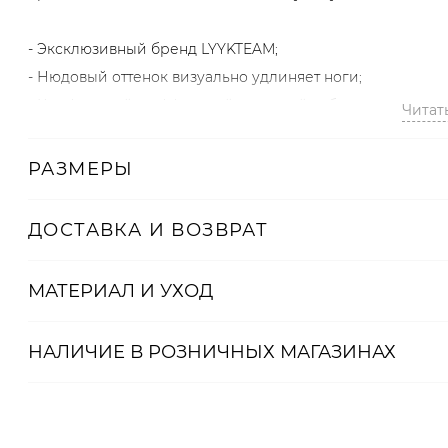
- Эксклюзивный бренд LYYKTEAM;
- Нюдовый оттенок визуально удлиняет ноги;
- Комфортный и эффектный широкий каблук;
Читат
- Широкий ремешок акцентирует изящные щиколотки;
- 100% vegan friendly экокожа.
РАЗМЕРЫ
Артикул
ДОСТАВКА И ВОЗВРАТ
2000001190555
МАТЕРИАЛ И УХОД
НАЛИЧИЕ В
РОЗНИЧНЫХ
МАГАЗИНАХ