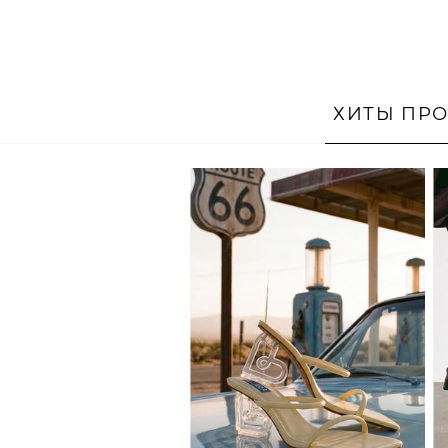
ХИТЫ ПР
36
37
38
39
40
41